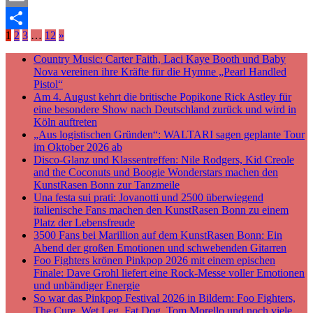
Email
1
2
3
…
12
»
Teilen
Country Music: Carter Faith, Laci Kaye Booth und Baby
Nova vereinen ihre Kräfte für die Hymne „Pearl Handled
Pistol“
Am 4. August kehrt die britische Popikone Rick Astley für
eine besondere Show nach Deutschland zurück und wird in
Köln auftreten
„Aus logistischen Gründen“: WALTARI sagen geplante Tour
im Oktober 2026 ab
Disco-Glanz und Klassentreffen: Nile Rodgers, Kid Creole
and the Coconuts und Boogie Wonderstars machen den
KunstRasen Bonn zur Tanzmeile
Una festa sui prati: Jovanotti und 2500 überwiegend
italienische Fans machen den KunstRasen Bonn zu einem
Platz der Lebensfreude
3500 Fans bei Marillion auf dem KunstRasen Bonn: Ein
Abend der großen Emotionen und schwebenden Gitarren
Foo Fighters krönen Pinkpop 2026 mit einem epischen
Finale: Dave Grohl liefert eine Rock-Messe voller Emotionen
und unbändiger Energie
So war das Pinkpop Festival 2026 in Bildern: Foo Fighters,
The Cure, Wet Leg, Fat Dog, Tom Morello und noch viele