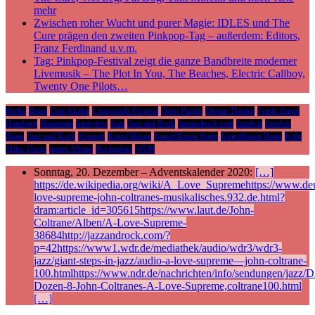
mehr
Zwischen roher Wucht und purer Magie: IDLES und The
Cure prägen den zweiten Pinkpop-Tag – außerdem: Editors,
Franz Ferdinand u.v.m.
Tag: Pinkpop-Festival zeigt die ganze Bandbreite moderner
Livemusik – The Plot In You, The Beaches, Electric Callboy,
Twenty One Pilots…
Berlin
Bonn
Cem Akalin
Crossroads Festival
Deep Purple
Dream Theater
Frank Zappa
Hamburg
Harmonie
Interview
Jazz
Jazz and Rock
jazzandrock.com
Jazzfest
Jazzfest
Bonn
Jazz und Rock
Konzert
Kunst!Rasen
Kunst!Rasen Bonn
KunstRasen Bonn
Köln
Miles Davis
neues Album
Rockpalast
WDR
Sonntag, 20. Dezember – Adventskalender 2020:
[…]
https://de.wikipedia.org/wiki/A_Love_Supremehttps://www.deu
love-supreme-john-coltranes-musikalisches.932.de.html?
dram:article_id=305615https://www.laut.de/John-
Coltrane/Alben/A-Love-Supreme-
38684http://jazzandrock.com/?
p=42https://www1.wdr.de/mediathek/audio/wdr3/wdr3-
jazz/giant-steps-in-jazz/audio-a-love-supreme—john-coltrane-
100.htmlhttps://www.ndr.de/nachrichten/info/sendungen/jazz/Di
Dozen-8-John-Coltranes-A-Love-Supreme,coltrane100.html
[…]