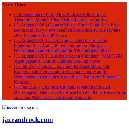
News Ticker
[ 30. September 2020 ]
New Podcast Tells Story of
Thelonious Monk’s 1968 Visit to Palo Alto
English
[ 3. August 2026 ]
Country Music: Carter Faith, Laci Kaye
Booth und Baby Nova vereinen ihre Kräfte für die Hymne
„Pearl Handled Pistol“
News
[ 3. August 2026 ]
Am 4. August kehrt die britische
Popikone Rick Astley für eine besondere Show nach
Deutschland zurück und wird in Köln auftreten
News
[ 3. August 2026 ]
„Aus logistischen Gründen“: WALTARI
sagen geplante Tour im Oktober 2026 ab
News
[ 9. Juli 2026 ]
Disco-Glanz und Klassentreffen: Nile
Rodgers, Kid Creole and the Coconuts und Boogie
Wonderstars machen den KunstRasen Bonn zur Tanzmeile
Konzerte
[ 8. Juli 2026 ]
Una festa sui prati: Jovanotti und 2500
überwiegend italienische Fans machen den KunstRasen Bonn
zu einem Platz der Lebensfreude
Konzerte
jazzandrock.com