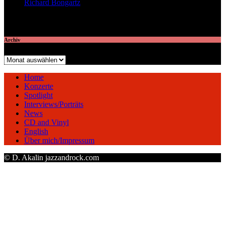
Richard Bongartz
veröffentlichte 7 Artikel
Archiv
Archiv
Home
Konzerte
Spotlight
Interviews/Porträts
News
CD and Vinyl
English
Über mich/Impressum
© D. Akalin jazzandrock.com