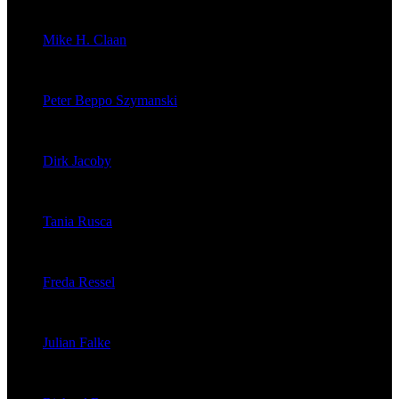
veröffentlichte 176 Artikel
Mike H. Claan
veröffentlichte 121 Artikel
Peter Beppo Szymanski
veröffentlichte 39 Artikel
Dirk Jacoby
veröffentlichte 32 Artikel
Tania Rusca
veröffentlichte 29 Artikel
Freda Ressel
veröffentlichte 23 Artikel
Julian Falke
veröffentlichte 8 Artikel