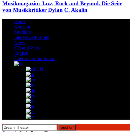
Musikmagazin: Jazz, Rock and Beyond. Die Seite
von Musikkritiker Dylan C. Akalin
Home
Konzerte
Spotlight
Interviews/Porträts
News
CD and Vinyl
English
Über mich/Impressum
Suchen
nach: