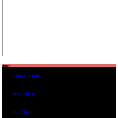
Autor
Dylan C. Akalin
veröffentlichte 2056 Artikel
Jazz and Rock
veröffentlichte 1603 Artikel
Lina Macke