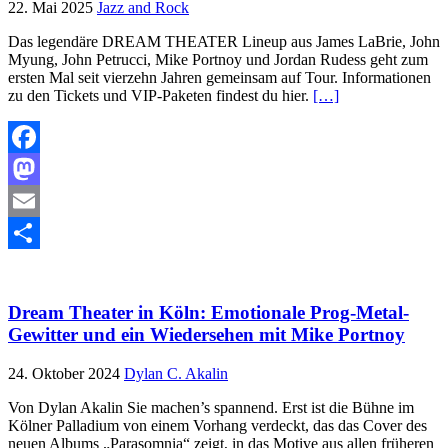
22. Mai 2025
Jazz and Rock
Das legendäre DREAM THEATER Lineup aus James LaBrie, John
Myung, John Petrucci, Mike Portnoy und Jordan Rudess geht zum
ersten Mal seit vierzehn Jahren gemeinsam auf Tour. Informationen
zu den Tickets und VIP-Paketen findest du hier.
[…]
Facebook
Mastodon
Email
Teilen
Dream Theater in Köln: Emotionale Prog-Metal-
Gewitter und ein Wiedersehen mit Mike Portnoy
24. Oktober 2024
Dylan C. Akalin
Von Dylan Akalin Sie machen’s spannend. Erst ist die Bühne im
Kölner Palladium von einem Vorhang verdeckt, das das Cover des
neuen Albums „Parasomnia“ zeigt, in das Motive aus allen früheren