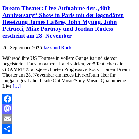
Dream Theater: Live-Aufnahme der „40th
Anniversary“-Show in Paris mit der legendären
Besetzung James LaBrie, John Myung, John
Petrucci, Mike Portnoy und Jordan Rudess
erscheint am 28. November
20. September 2025
Jazz and Rock
Während ihre US-Tournee in vollem Gange ist und sie vor
begeisterten Fans im ganzen Land spielen, veröffentlichen die
GRAMMY®-ausgezeichneten Progressive-Rock-Titanen Dream
Theater am 28. November ein neues Live-Album über ihr
langjähriges Label Inside Out Music/Sony Music. Quarantième:
Live
[…]
Facebook
Mastodon
Email
Teilen