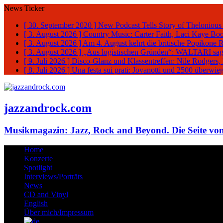
News Ticker
[ 30. September 2020 ]
New Podcast Tells Story of Thelonious
[ 3. August 2026 ]
Country Music: Carter Faith, Laci Kaye Bo
[ 3. August 2026 ]
Am 4. August kehrt die britische Popikone 
[ 3. August 2026 ]
„Aus logistischen Gründen“: WALTARI sag
[ 9. Juli 2026 ]
Disco-Glanz und Klassentreffen: Nile Rodgers
[ 8. Juli 2026 ]
Una festa sui prati: Jovanotti und 2500 überw
jazzandrock.com
Musikmagazin: Jazz, Rock and Beyond. Die Seite von
Home
Konzerte
Spotlight
Interviews/Porträts
News
CD and Vinyl
English
Über mich/Impressum