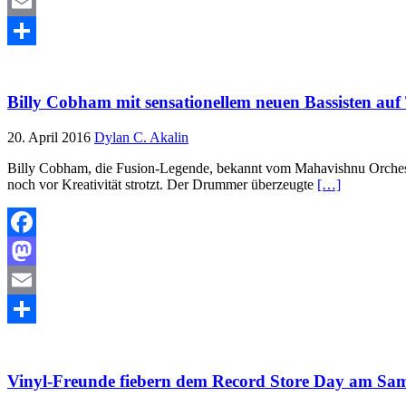
Mastodon
Email
Teilen
Billy Cobham mit sensationellem neuen Bassisten auf
20. April 2016
Dylan C. Akalin
Billy Cobham, die Fusion-Legende, bekannt vom Mahavishnu Orchestr
noch vor Kreativität strotzt. Der Drummer überzeugte
[…]
Facebook
Mastodon
Email
Teilen
Vinyl-Freunde fiebern dem Record Store Day am Sam