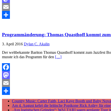
Mastodon
Email
Teilen
Programmänderung: Thomas Quasthoff kommt zum 
3. April 2016
Dylan C. Akalin
Der weltbekannte Bariton Thomas Quasthoff kommt zum Jazzfest Bonn
musste ich das Programm für den
[…]
Facebook
Mastodon
Email
Teilen
Country Music: Carter Faith, Laci Kaye Booth und Baby Nova v
Am 4. August kehrt die britische Popikone Rick Astley für ei
„Aus logistischen Gründen“: WALTARI sagen geplante Tour i