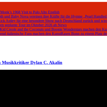
 Monk’s 1968 Visit to Palo Alto
English
oth und Baby Nova vereinen ihre Kräfte für die Hymne „Pearl Handled
Rick Astley für eine besondere Show nach Deutschland zurück und wird
en geplante Tour im Oktober 2026 ab
News
, Kid Creole and the Coconuts und Boogie Wonderstars machen den K
iegend italienische Fans machen den KunstRasen Bonn zu einem Platz d
 Musikkritiker Dylan C. Akalin