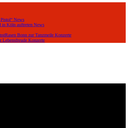
 Pistol“
News
 in Köln auftreten
News
unstRasen Bonn zur Tanzmeile
Konzerte
er Lebensfreude
Konzerte