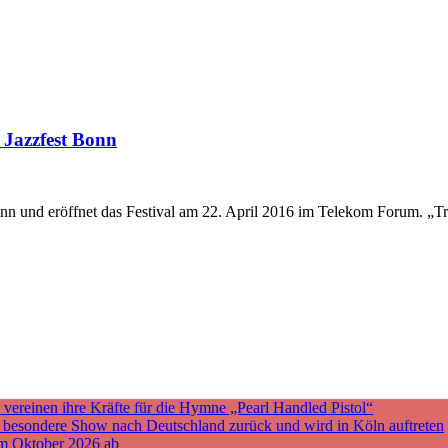
Jazzfest Bonn
 und eröffnet das Festival am 22. April 2016 im Telekom Forum. „Trot
ereinen ihre Kräfte für die Hymne „Pearl Handled Pistol“
ne besondere Show nach Deutschland zurück und wird in Köln auftreten
m Oktober 2026 ab