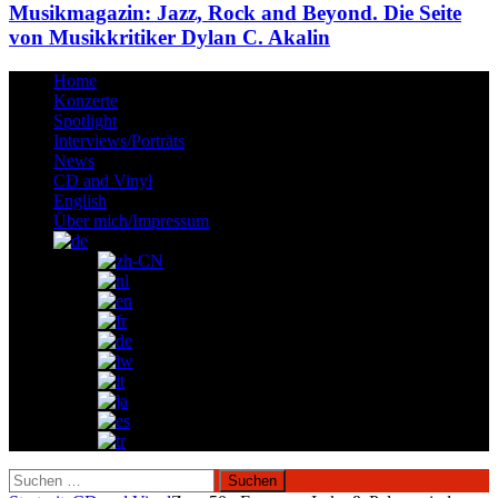
Musikmagazin: Jazz, Rock and Beyond. Die Seite
von Musikkritiker Dylan C. Akalin
Home
Konzerte
Spotlight
Interviews/Porträts
News
CD and Vinyl
English
Über mich/Impressum
Suchen
nach: