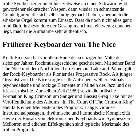
frühe Synthesizer erinnert hier zeitweise an einen Schwarm wild
gewordener elektrischer Wespen, dann wieder an schmatzende
Comicfiguren, die sich selbständig gemacht haben, aber auch die
erhabene Orgel kommt zum Einsatz. Dass da noch nicht alles ganz
rund läuft, insbesondere der Gesang manchmal ein wenig daneben
liegt, macht die Aufnahme sehr authentisch.
Früherer Keyboarder von The Nice
Keith Emerson hat vor allem Ende der sechziger bis Mitte der
siebziger Jahren Rockmusikgeschichte geschrieben. Mit seiner Band
The Nice und dem Nachfolge-Trio Emerson, Lake and Palmer gilt
der Rock-Keyboarder als Pionier des Progressive Rock. Als junger
Organist von The Nice sorgte er für Aufsehen, weil er erstmals
psychedelische und rockige Elemente mit Mitteln des Jazz und der
Klassik mischte. Zur selben Zeit (1969) setzte die britische
Formation King Crimson um Sänger und Bassist Greg Lake mit der
Veröffentlichung des Albums „In The Court Of The Crimson King“
ebenfalls einen Meilenstein des Progrock. Lange, virtuose
Instrumentalpassagen, rhythmische und harmonische Komplexität
sowie der Einsatz von elektronischen Keyboards wie Synthesizern,
Mellotron und etlichen Effektgeräten sind typische Merkmale des
frühen Progrock.