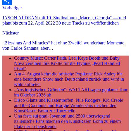
Email
Vorheriger
Teilen
JASON ALDEAN mit 10. Studioalbum „Macon, Georgia“ — und
plant bis zum 22. April 2022 30 neue Tracks zu veröffentlichen
Nächster
„Blessings And Miracles“ hat ohne Zweifel wunderbare Momente
von Carlos Santana, aber…
Country Music: Carter Faith, Laci Kaye Booth und Baby
Nova vereinen ihre Kräfte für die Hymne „Pearl Handled
Pistol“
Am 4. August kehrt die britische Popikone Rick Astley für
eine besondere Show nach Deutschland zurück und wird in
Köln auftreten
„Aus logistischen Gründen“: WALTARI sagen geplante Tour
im Oktober 2026 ab
Disco-Glanz und Klassentreffen: Nile Rodgers, Kid Creole
and the Coconuts und Boogie Wonderstars machen den
KunstRasen Bonn zur Tanzmeile
Una festa sui prati: Jovanotti und 2500 überwiegend
italienische Fans machen den KunstRasen Bonn zu einem
Platz der Lebensfreude