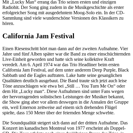
Mit „Lucky Man“ errang das Trio seinen ersten und einzigen
Radiohit. Der Song ging zudem in die Musikgeschichte als erster
erfolgreicher Song mit ausgedehntem Moog-Solo ein. In der CD-
Sammlung sind viele wunderschöne Versionen des Klassikers zu
hören.
California Jam Festival
Einen Riesenschritt hört man dann auf der zweiten Aufnahme. Vier
Jahre und fünf Alben später war die Band zu einer einschüchternden
Live-Einheit geworden und hatte sich seine kollektive Kraft
veredelt. Am 6. April 1974 war das Trio Headliner beim ersten
California Jam Festival, auf dem unter anderem Deep Purple, Black
Sabbath und die Eagles auftraten. Lake hatte seine gesanglichen
Qualitäten deutlich ausgebaut. Die Band traute sich jetzt auch leise
Töne anzuschlagen wie etwa bei „Still … You Turn Me On“ oder
dem Hit „Lucky man“. Diese Aufnahmen sind unter Fans wegen
der hervorragenden solistischen Leistungen der Musiker bekannt,
die Show ging aber vor allem deswegen in die Annalen der Gruppe
ein, weil Emerson zeitweise auf einem sich drehenden Flügel
spielte, dass 150 Meter über der feiernden Menge schwebte.
Die Soundqualität steigert sich dann auf der dritten Aufnahme. Das
Konzert im kanadischen Montreal von 1977 erscheint als Doppel-