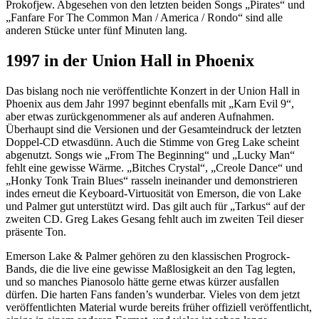
Prokofjew. Abgesehen von den letzten beiden Songs „Pirates“ und
„Fanfare For The Common Man / America / Rondo“ sind alle
anderen Stücke unter fünf Minuten lang.
1997 in der Union Hall in Phoenix
Das bislang noch nie veröffentlichte Konzert in der Union Hall in
Phoenix aus dem Jahr 1997 beginnt ebenfalls mit „Karn Evil 9“,
aber etwas zurückgenommener als auf anderen Aufnahmen.
Überhaupt sind die Versionen und der Gesamteindruck der letzten
Doppel-CD etwasdünn. Auch die Stimme von Greg Lake scheint
abgenutzt. Songs wie „From The Beginning“ und „Lucky Man“
fehlt eine gewisse Wärme. „Bitches Crystal“, „Creole Dance“ und
„Honky Tonk Train Blues“ rasseln ineinander und demonstrieren
indes erneut die Keyboard-Virtuosität von Emerson, die von Lake
und Palmer gut unterstützt wird. Das gilt auch für „Tarkus“ auf der
zweiten CD. Greg Lakes Gesang fehlt auch im zweiten Teil dieser
präsente Ton.
Emerson Lake & Palmer gehören zu den klassischen Progrock-
Bands, die die live eine gewisse Maßlosigkeit an den Tag legten,
und so manches Pianosolo hätte gerne etwas kürzer ausfallen
dürfen. Die harten Fans fanden’s wunderbar. Vieles von dem jetzt
veröffentlichten Material wurde bereits früher offiziell veröffentlicht,