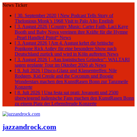
News Ticker
[ 30. September 2020 ]
New Podcast Tells Story of
Thelonious Monk’s 1968 Visit to Palo Alto
English
[ 3. August 2026 ]
Country Music: Carter Faith, Laci Kaye
Booth und Baby Nova vereinen ihre Kräfte für die Hymne
„Pearl Handled Pistol“
News
[ 3. August 2026 ]
Am 4. August kehrt die britische
Popikone Rick Astley für eine besondere Show nach
Deutschland zurück und wird in Köln auftreten
News
[ 3. August 2026 ]
„Aus logistischen Gründen“: WALTARI
sagen geplante Tour im Oktober 2026 ab
News
[ 9. Juli 2026 ]
Disco-Glanz und Klassentreffen: Nile
Rodgers, Kid Creole and the Coconuts und Boogie
Wonderstars machen den KunstRasen Bonn zur Tanzmeile
Konzerte
[ 8. Juli 2026 ]
Una festa sui prati: Jovanotti und 2500
überwiegend italienische Fans machen den KunstRasen Bonn
zu einem Platz der Lebensfreude
Konzerte
jazzandrock.com