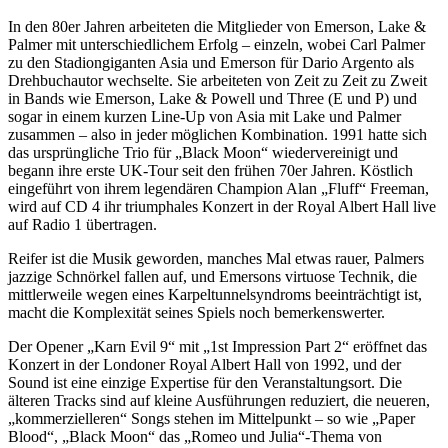
In den 80er Jahren arbeiteten die Mitglieder von Emerson, Lake &
Palmer mit unterschiedlichem Erfolg – einzeln, wobei Carl Palmer
zu den Stadiongiganten Asia und Emerson für Dario Argento als
Drehbuchautor wechselte. Sie arbeiteten von Zeit zu Zeit zu Zweit
in Bands wie Emerson, Lake & Powell und Three (E und P) und
sogar in einem kurzen Line-Up von Asia mit Lake und Palmer
zusammen – also in jeder möglichen Kombination. 1991 hatte sich
das ursprüngliche Trio für „Black Moon“ wiedervereinigt und
begann ihre erste UK-Tour seit den frühen 70er Jahren. Köstlich
eingeführt von ihrem legendären Champion Alan „Fluff“ Freeman,
wird auf CD 4 ihr triumphales Konzert in der Royal Albert Hall live
auf Radio 1 übertragen.
Reifer ist die Musik geworden, manches Mal etwas rauer, Palmers
jazzige Schnörkel fallen auf, und Emersons virtuose Technik, die
mittlerweile wegen eines Karpeltunnelsyndroms beeinträchtigt ist,
macht die Komplexität seines Spiels noch bemerkenswerter.
Der Opener „Karn Evil 9“ mit „1st Impression Part 2“ eröffnet das
Konzert in der Londoner Royal Albert Hall von 1992, und der
Sound ist eine einzige Expertise für den Veranstaltungsort. Die
älteren Tracks sind auf kleine Ausführungen reduziert, die neueren,
„kommerzielleren“ Songs stehen im Mittelpunkt – so wie „Paper
Blood“, „Black Moon“ das „Romeo und Julia“-Thema von