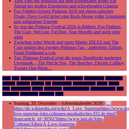
3500 Fans bei Marillion auf dem KunstRasen Bonn: Ein
Abend der großen Emotionen und schwebenden Gitarren
Foo Fighters krönen Pinkpop 2026 mit einem epischen
Finale: Dave Grohl liefert eine Rock-Messe voller Emotionen
und unbändiger Energie
So war das Pinkpop Festival 2026 in Bildern: Foo Fighters,
The Cure, Wet Leg, Fat Dog, Tom Morello und noch viele
mehr
Zwischen roher Wucht und purer Magie: IDLES und The
Cure prägen den zweiten Pinkpop-Tag – außerdem: Editors,
Franz Ferdinand u.v.m.
Tag: Pinkpop-Festival zeigt die ganze Bandbreite moderner
Livemusik – The Plot In You, The Beaches, Electric Callboy,
Twenty One Pilots…
Berlin
Bonn
Cem Akalin
Crossroads Festival
Deep Purple
Dream Theater
Frank Zappa
Hamburg
Harmonie
Interview
Jazz
Jazz and Rock
jazzandrock.com
Jazzfest
Jazzfest
Bonn
Jazz und Rock
Konzert
Kunst!Rasen
Kunst!Rasen Bonn
KunstRasen Bonn
Köln
Miles Davis
neues Album
Rockpalast
WDR
Sonntag, 20. Dezember – Adventskalender 2020:
[…]
https://de.wikipedia.org/wiki/A_Love_Supremehttps://www.deu
love-supreme-john-coltranes-musikalisches.932.de.html?
dram:article_id=305615https://www.laut.de/John-
Coltrane/Alben/A-Love-Supreme-