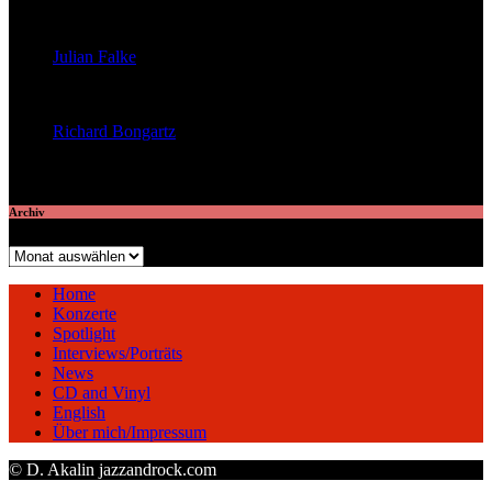
veröffentlichte 23 Artikel
Julian Falke
veröffentlichte 8 Artikel
Richard Bongartz
veröffentlichte 7 Artikel
Archiv
Archiv
Home
Konzerte
Spotlight
Interviews/Porträts
News
CD and Vinyl
English
Über mich/Impressum
© D. Akalin jazzandrock.com