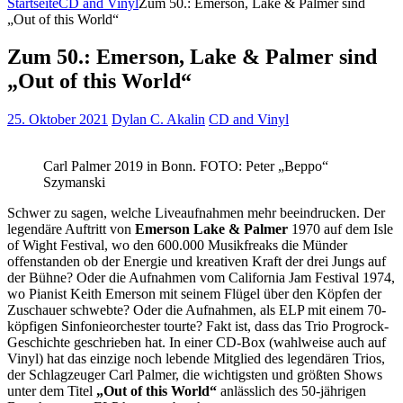
Startseite
CD and Vinyl
Zum 50.: Emerson, Lake & Palmer sind
„Out of this World“
Zum 50.: Emerson, Lake & Palmer sind
„Out of this World“
25. Oktober 2021
Dylan C. Akalin
CD and Vinyl
Carl Palmer 2019 in Bonn. FOTO: Peter „Beppo“
Szymanski
Schwer zu sagen, welche Liveaufnahmen mehr beeindrucken. Der
legendäre Auftritt von
Emerson Lake & Palmer
1970 auf dem Isle
of Wight Festival, wo den 600.000 Musikfreaks die Münder
offenstanden ob der Energie und kreativen Kraft der drei Jungs auf
der Bühne? Oder die Aufnahmen vom California Jam Festival 1974,
wo Pianist Keith Emerson mit seinem Flügel über den Köpfen der
Zuschauer schwebte? Oder die Aufnahmen, als ELP mit einem 70-
köpfigen Sinfonieorchester tourte? Fakt ist, dass das Trio Progrock-
Geschichte geschrieben hat. In einer CD-Box (wahlweise auch auf
Vinyl) hat das einzige noch lebende Mitglied des legendären Trios,
der Schlagzeuger Carl Palmer, die wichtigsten und größten Shows
unter dem Titel
„Out of this World“
anlässlich des 50-jährigen