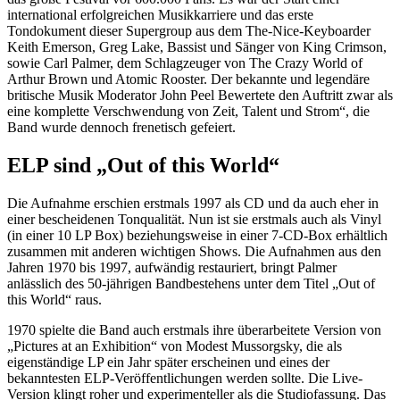
international erfolgreichen Musikkarriere und das erste
Tondokument dieser Supergroup aus dem The-Nice-Keyboarder
Keith Emerson, Greg Lake, Bassist und Sänger von King Crimson,
sowie Carl Palmer, dem Schlagzeuger von The Crazy World of
Arthur Brown und Atomic Rooster. Der bekannte und legendäre
britische Musik Moderator John Peel Bewertete den Auftritt zwar als
eine komplette Verschwendung von Zeit, Talent und Strom“, die
Band wurde dennoch frenetisch gefeiert.
ELP sind „Out of this World“
Die Aufnahme erschien erstmals 1997 als CD und da auch eher in
einer bescheidenen Tonqualität. Nun ist sie erstmals auch als Vinyl
(in einer 10 LP Box) beziehungsweise in einer 7-CD-Box erhältlich
zusammen mit anderen wichtigen Shows. Die Aufnahmen aus den
Jahren 1970 bis 1997, aufwändig restauriert, bringt Palmer
anlässlich des 50-jährigen Bandbestehens unter dem Titel „Out of
this World“ raus.
1970 spielte die Band auch erstmals ihre überarbeitete Version von
„Pictures at an Exhibition“ von Modest Mussorgsky, die als
eigenständige LP ein Jahr später erscheinen und eines der
bekanntesten ELP-Veröffentlichungen werden sollte. Die Live-
Version klingt roher und experimenteller als die Studiofassung. Das