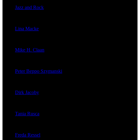
Jazz and Rock
veröffentlichte 1603 Artikel
Lina Macke
veröffentlichte 176 Artikel
Mike H. Claan
veröffentlichte 121 Artikel
Peter Beppo Szymanski
veröffentlichte 39 Artikel
Dirk Jacoby
veröffentlichte 32 Artikel
Tania Rusca
veröffentlichte 29 Artikel
Freda Ressel