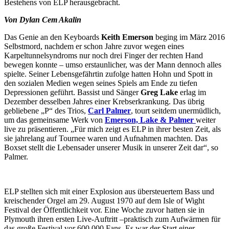
Bestehens von ELP herausgebracht.
Von Dylan Cem Akalin
Das Genie an den Keyboards
Keith Emerson
beging im März 2016
Selbstmord, nachdem er schon Jahre zuvor wegen eines
Karpeltunnelsyndroms nur noch drei Finger der rechten Hand
bewegen konnte – umso erstaunlicher, was der Mann dennoch alles
spielte. Seiner Lebensgefährtin zufolge hatten Hohn und Spott in
den sozialen Medien wegen seines Spiels am Ende zu tiefen
Depressionen geführt. Bassist und Sänger
Greg Lake
erlag im
Dezember desselben Jahres einer Krebserkrankung. Das übrig
gebliebene „P“ des Trios,
Carl Palmer
, tourt seitdem unermüdlich,
um das gemeinsame Werk von
Emerson, Lake & Palmer
weiter
live zu präsentieren. „Für mich zeigt es ELP in ihrer besten Zeit, als
sie jahrelang auf Tournee waren und Aufnahmen machten. Das
Boxset stellt die Lebensader unserer Musik in unserer Zeit dar“, so
Palmer.
ELP stellten sich mit einer Explosion aus übersteuertem Bass und
kreischender Orgel am 29. August 1970 auf dem Isle of Wight
Festival der Öffentlichkeit vor. Eine Woche zuvor hatten sie in
Plymouth ihren ersten Live-Auftritt –praktisch zum Aufwärmen für
das große Festival vor 600.000 Fans. Es war der Start einer