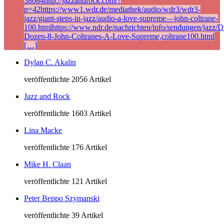
38684http://jazzandrock.com/?
p=42https://www1.wdr.de/mediathek/audio/wdr3/wdr3-
jazz/giant-steps-in-jazz/audio-a-love-supreme—john-coltrane-
100.htmlhttps://www.ndr.de/nachrichten/info/sendungen/jazz/Di
Dozen-8-John-Coltranes-A-Love-Supreme,coltrane100.html
[…]
Dylan C. Akalin
veröffentlichte 2056 Artikel
Jazz and Rock
veröffentlichte 1603 Artikel
Lina Macke
veröffentlichte 176 Artikel
Mike H. Claan
veröffentlichte 121 Artikel
Peter Beppo Szymanski
veröffentlichte 39 Artikel