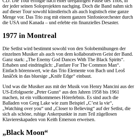
CD. Die Tour erfolgte nach einer dreijährigen Pause des Trios, in
der jeder seinen Soloprojekten nachging. Doch die Band nahm sich
auf dieser Tour sowohl künstlerisch als auch logistisch eine ganze
Menge vor. Das Trio zog mit einem ganzen Sinfonieorchester durch
die USA und Kanada – und erlebte ein finanzielles Desaster.
1977 in Montreal
Die Setlist wird bestimmt sowohl von den Solobemühungen der
einzelnen Musiker als auch von dem kollaborativen Geist der Band.
Ganz stark: „The Enemy God Dances With The Black Spirits“.
Erhaben und eindringlich: „Fanfare For The Common Man“.
Einfach hörenswert, wie das Trio Elemente von Bach und Leoš
Janáček in das bluesige „Knife Edge“ einbaut.
Und was die Musiker aus mit der Musik von Henry Mancini aus der
US-Erfolgsserie „Peter Gunn“ aus den Jahren 1958 bis 1961
machen, ist ein vollkommenes Hörerlebnis. Es sind auch die
Balladen von Greg Lake wie zum Beispiel „C’est la vie“,
„Watching over you“ und „Closer to Believing“ auf der Setlist, die
sich als schöne, ruhige Ankerpunkte in zum Teil zügellosen
Klaviereskapaden von Keith Emerson erweisen.
„Black Moon“