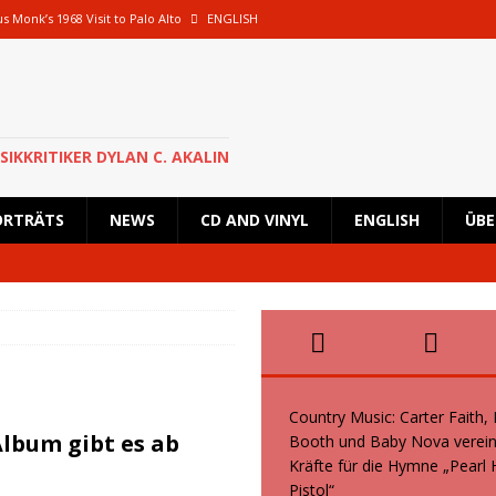
s Monk’s 1968 Visit to Palo Alto
ENGLISH
oth und Baby Nova vereinen ihre Kräfte für die Hymne „Pearl Handled Pistol“
 Rick Astley für eine besondere Show nach Deutschland zurück und wird in
SIKKRITIKER DYLAN C. AKALIN
en geplante Tour im Oktober 2026 ab
NEWS
ORTRÄTS
NEWS
CD AND VINYL
ENGLISH
ÜBE
s, Kid Creole and the Coconuts und Boogie Wonderstars machen den
wiegend italienische Fans machen den KunstRasen Bonn zu einem Platz der
Country Music: Carter Faith,
lbum gibt es ab
Booth und Baby Nova verein
Kräfte für die Hymne „Pearl
Pistol“