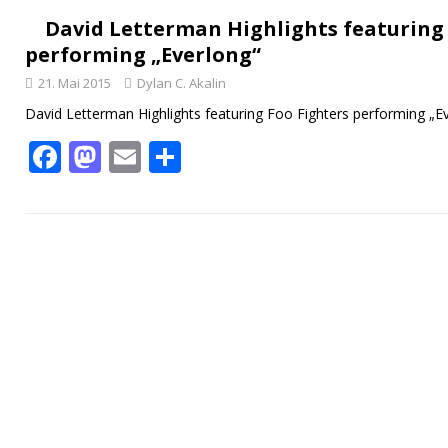
e
to
ai
le
b
d
l
n
David Letterman Highlights featuring 
performing „Everlong“
o
o
21. Mai 2015
Dylan C. Akalin
o
n
David Letterman Highlights featuring Foo Fighters performing „E
k
F
M
E
T
ac
as
m
ei
e
to
ai
le
b
d
l
n
o
o
o
n
k