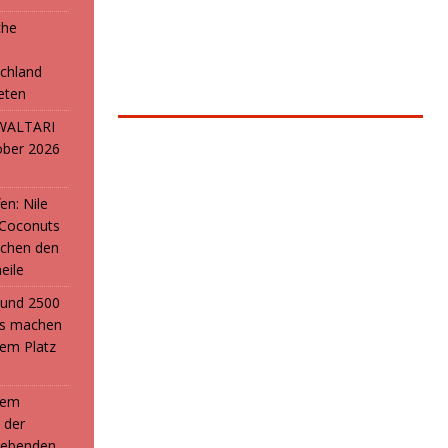
che
e
chland
reten
: WALTARI
ober 2026
en: Nile
 Coconuts
chen den
eile
i und 2500
ans machen
em Platz
 dem
 der
webenden