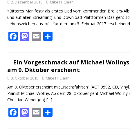
2. Dezember 2016
Mike H. Claan
»Bitteres Manifest« als erstes Lied vom kommenden Broilers-Al
und auf allen Streaming- und Download-Plattformen Das geht sch
Lebenszeichen aus »(sic!)«, dem am 3. Februar 2017 erscheine
F
M
E
T
ac
as
m
ei
e
to
ai
le
b
d
l
n
Ein Vorgeschmack auf Michael Wollnys
am 9. Oktober erscheint
o
o
3. Oktober 2015
Mike H. Claan
o
n
Am 9. Oktober erscheint mit „Nachtfahrten“ (ACT 9592, CD, Vinyl,
k
Pianist Michael Wollny. Ab dem 28. Oktober geht Michael Wollny i
Christian Weber (db)
[…]
F
M
E
T
ac
as
m
ei