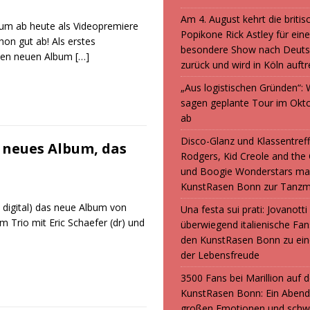
Am 4. August kehrt die britis
bum ab heute als Videopremiere
Popikone Rick Astley für ein
on gut ab! Als erstes
besondere Show nach Deuts
nden neuen Album
[…]
zurück und wird in Köln auft
„Aus logistischen Gründen“
sagen geplante Tour im Okt
ab
Disco-Glanz und Klassentreff
 neues Album, das
Rodgers, Kid Creole and the
und Boogie Wonderstars ma
KunstRasen Bonn zur Tanzm
 digital) das neue Album von
Una festa sui prati: Jovanott
m Trio mit Eric Schaefer (dr) und
überwiegend italienische F
den KunstRasen Bonn zu ein
der Lebensfreude
3500 Fans bei Marillion auf
KunstRasen Bonn: Ein Abend
großen Emotionen und sch