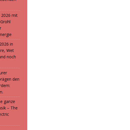
 2026 mit
 Grohl
r
nergie
2026 in
ure, Wet
und noch
urer
prägen den
rdem:
m.
die ganze
sik – The
ctric