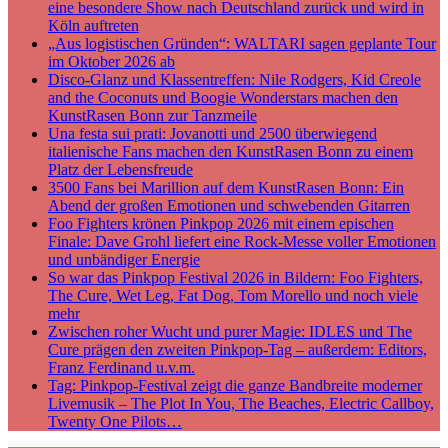
eine besondere Show nach Deutschland zurück und wird in
Köln auftreten
„Aus logistischen Gründen“: WALTARI sagen geplante Tour
im Oktober 2026 ab
Disco-Glanz und Klassentreffen: Nile Rodgers, Kid Creole
and the Coconuts und Boogie Wonderstars machen den
KunstRasen Bonn zur Tanzmeile
Una festa sui prati: Jovanotti und 2500 überwiegend
italienische Fans machen den KunstRasen Bonn zu einem
Platz der Lebensfreude
3500 Fans bei Marillion auf dem KunstRasen Bonn: Ein
Abend der großen Emotionen und schwebenden Gitarren
Foo Fighters krönen Pinkpop 2026 mit einem epischen
Finale: Dave Grohl liefert eine Rock-Messe voller Emotionen
und unbändiger Energie
So war das Pinkpop Festival 2026 in Bildern: Foo Fighters,
The Cure, Wet Leg, Fat Dog, Tom Morello und noch viele
mehr
Zwischen roher Wucht und purer Magie: IDLES und The
Cure prägen den zweiten Pinkpop-Tag – außerdem: Editors,
Franz Ferdinand u.v.m.
Tag: Pinkpop-Festival zeigt die ganze Bandbreite moderner
Livemusik – The Plot In You, The Beaches, Electric Callboy,
Twenty One Pilots…