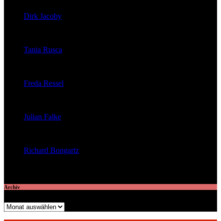
Dirk Jacoby
veröffentlichte 32 Artikel
Tania Rusca
veröffentlichte 29 Artikel
Freda Ressel
veröffentlichte 23 Artikel
Julian Falke
veröffentlichte 8 Artikel
Richard Bongartz
veröffentlichte 7 Artikel
Archiv
Archiv