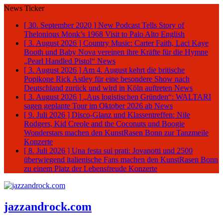
News Ticker
[ 30. September 2020 ]
New Podcast Tells Story of
Thelonious Monk’s 1968 Visit to Palo Alto
English
[ 3. August 2026 ]
Country Music: Carter Faith, Laci Kaye
Booth und Baby Nova vereinen ihre Kräfte für die Hymne
„Pearl Handled Pistol“
News
[ 3. August 2026 ]
Am 4. August kehrt die britische
Popikone Rick Astley für eine besondere Show nach
Deutschland zurück und wird in Köln auftreten
News
[ 3. August 2026 ]
„Aus logistischen Gründen“: WALTARI
sagen geplante Tour im Oktober 2026 ab
News
[ 9. Juli 2026 ]
Disco-Glanz und Klassentreffen: Nile
Rodgers, Kid Creole and the Coconuts und Boogie
Wonderstars machen den KunstRasen Bonn zur Tanzmeile
Konzerte
[ 8. Juli 2026 ]
Una festa sui prati: Jovanotti und 2500
überwiegend italienische Fans machen den KunstRasen Bonn
zu einem Platz der Lebensfreude
Konzerte
jazzandrock.com