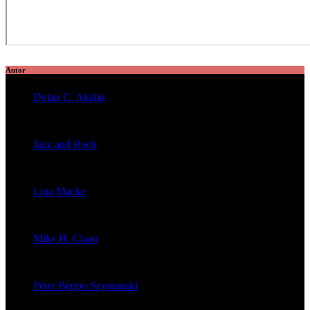
Autor
Dylan C. Akalin
veröffentlichte 2056 Artikel
Jazz and Rock
veröffentlichte 1603 Artikel
Lina Macke
veröffentlichte 176 Artikel
Mike H. Claan
veröffentlichte 121 Artikel
Peter Beppo Szymanski
veröffentlichte 39 Artikel