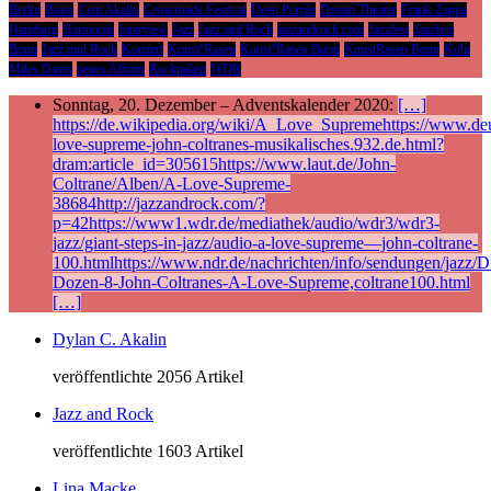
Berlin
Bonn
Cem Akalin
Crossroads Festival
Deep Purple
Dream Theater
Frank Zappa
Hamburg
Harmonie
Interview
Jazz
Jazz and Rock
jazzandrock.com
Jazzfest
Jazzfest
Bonn
Jazz und Rock
Konzert
Kunst!Rasen
Kunst!Rasen Bonn
KunstRasen Bonn
Köln
Miles Davis
neues Album
Rockpalast
WDR
Sonntag, 20. Dezember – Adventskalender 2020:
[…]
https://de.wikipedia.org/wiki/A_Love_Supremehttps://www.deu
love-supreme-john-coltranes-musikalisches.932.de.html?
dram:article_id=305615https://www.laut.de/John-
Coltrane/Alben/A-Love-Supreme-
38684http://jazzandrock.com/?
p=42https://www1.wdr.de/mediathek/audio/wdr3/wdr3-
jazz/giant-steps-in-jazz/audio-a-love-supreme—john-coltrane-
100.htmlhttps://www.ndr.de/nachrichten/info/sendungen/jazz/Di
Dozen-8-John-Coltranes-A-Love-Supreme,coltrane100.html
[…]
Dylan C. Akalin
veröffentlichte 2056 Artikel
Jazz and Rock
veröffentlichte 1603 Artikel
Lina Macke