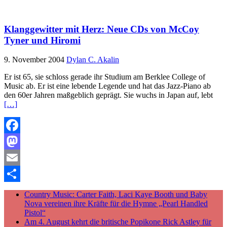
Teilen
Klanggewitter mit Herz: Neue CDs von McCoy
Tyner und Hiromi
9. November 2004
Dylan C. Akalin
Er ist 65, sie schloss gerade ihr Studium am Berklee College of
Music ab. Er ist eine lebende Legende und hat das Jazz-Piano ab
den 60er Jahren maßgeblich geprägt. Sie wuchs in Japan auf, lebt
[…]
Facebook
Mastodon
Email
Teilen
Country Music: Carter Faith, Laci Kaye Booth und Baby
Nova vereinen ihre Kräfte für die Hymne „Pearl Handled
Pistol“
Am 4. August kehrt die britische Popikone Rick Astley für