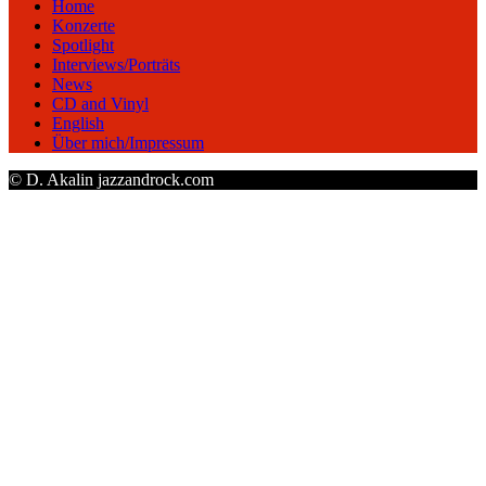
Home
Konzerte
Spotlight
Interviews/Porträts
News
CD and Vinyl
English
Über mich/Impressum
© D. Akalin jazzandrock.com