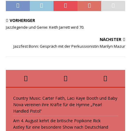
c
st
ai
le
e
o
l
n
VORHERIGER
b
d
Jazzlegende und Genie: Keith Jarrett wird 70.
o
o
NÄCHSTER
o
n
Jazzfest Bonn: Gespräch mit der Perkussionistin Marilyn Mazur
k
Country Music: Carter Faith, Laci Kaye Booth und Baby
Nova vereinen ihre Kräfte für die Hymne „Pearl
Handled Pistol“
Am 4. August kehrt die britische Popikone Rick
Astley für eine besondere Show nach Deutschland