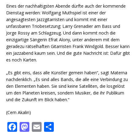
Eines der nachhaltigsten Abende dürfte auch der kommende
Dienstag werden: Wolfgang Muthspiel ist einer der
angesagtesten Jazzgitarristen und kommt mit einer
unfassbaren Triobesetzung: Larry Grenadier am Bass und
Jorge Rossy am Schlagzeug. Und dann kommt noch die
einzigartige Sängerin Efrat Alony, unter anderem mit dem
geradezu rätselhaften Gitarristen Frank Windgold. Besser kann
ein Jazzabend kaum sein. Und die gute Nachricht ist: Dafür gibt
es noch Karten.
„Es gibt eins, dass alle Künstler gemein haben“, sagt Materna
nachdenklich. „Es sind alles Bands, die alle eine Verbindung zu
den Elementen haben. Sie sind keine Satelliten, die losgelöst
um den Planeten kreisen, sondern Musiker, die ihr Publikum
und die Zukunft im Blick haben.“
(Cem Akalin)
F
M
E
T
a
a
m
ei