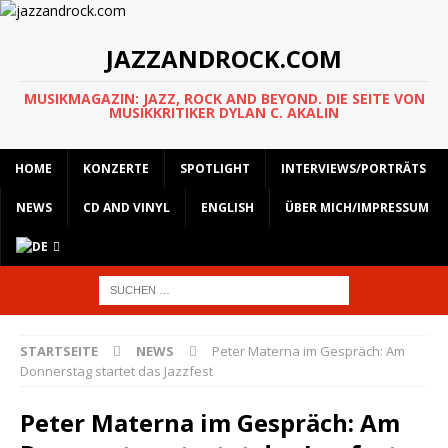
JAZZANDROCK.COM
MUSIKMAGAZIN: JAZZ, ROCK AND BEYOND. DIE SEITE VON
MUSIKKRITIKER DYLAN C. AKALIN
HOME
KONZERTE
SPOTLIGHT
INTERVIEWS/PORTRÄTS
NEWS
CD AND VINYL
ENGLISH
ÜBER MICH/IMPRESSUM
STARTSEITE
NEWS
Peter Materna im Gespräch: Am
Donnerstag startet das Jazzfest
Peter Materna im Gespräch: Am