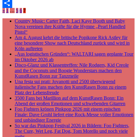
Email
«
1
…
5
6
7
Teilen
Country Music: Carter Faith, Laci Kaye Booth und Baby
Nova vereinen ihre Kräfte für die Hymne „Pearl Handled
Pistol“
Am 4. August kehrt die britische Popikone Rick Astley für
eine besondere Show nach Deutschland zurück und wird in
Köln auftreten
„Aus logistischen Gründen“: WALTARI sagen geplante Tour
im Oktober 2026 ab
Disco-Glanz und Klassentreffen: Nile Rodgers, Kid Creole
and the Coconuts und Boogie Wonderstars machen den
KunstRasen Bonn zur Tanzmeile
Una festa sui prati: Jovanotti und 2500 überwiegend
italienische Fans machen den KunstRasen Bonn zu einem
Platz der Lebensfreude
3500 Fans bei Marillion auf dem KunstRasen Bonn: Ein
Abend der großen Emotionen und schwebenden Gitarren
Foo Fighters krönen Pinkpop 2026 mit einem epischen
Finale: Dave Grohl liefert eine Rock-Messe voller Emotionen
und unbändiger Energie
So war das Pinkpop Festival 2026 in Bildern: Foo Fighters,
The Cure, Wet Leg, Fat Dog, Tom Morello und noch viele
mehr