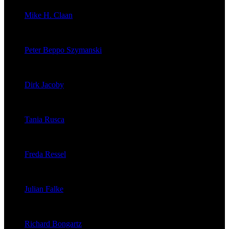
Mike H. Claan
veröffentlichte 121 Artikel
Peter Beppo Szymanski
veröffentlichte 39 Artikel
Dirk Jacoby
veröffentlichte 32 Artikel
Tania Rusca
veröffentlichte 29 Artikel
Freda Ressel
veröffentlichte 23 Artikel
Julian Falke
veröffentlichte 8 Artikel
Richard Bongartz