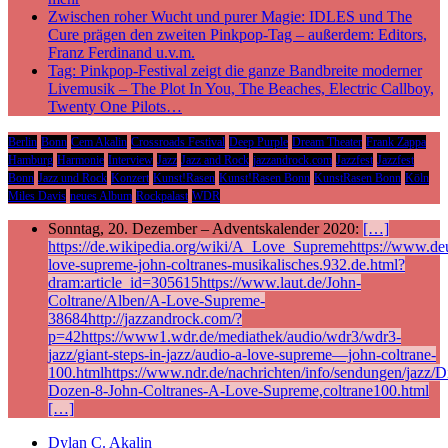
Zwischen roher Wucht und purer Magie: IDLES und The
Cure prägen den zweiten Pinkpop-Tag – außerdem: Editors,
Franz Ferdinand u.v.m.
Tag: Pinkpop-Festival zeigt die ganze Bandbreite moderner
Livemusik – The Plot In You, The Beaches, Electric Callboy,
Twenty One Pilots…
Berlin
Bonn
Cem Akalin
Crossroads Festival
Deep Purple
Dream Theater
Frank Zappa
Hamburg
Harmonie
Interview
Jazz
Jazz and Rock
jazzandrock.com
Jazzfest
Jazzfest
Bonn
Jazz und Rock
Konzert
Kunst!Rasen
Kunst!Rasen Bonn
KunstRasen Bonn
Köln
Miles Davis
neues Album
Rockpalast
WDR
Sonntag, 20. Dezember – Adventskalender 2020:
[…]
https://de.wikipedia.org/wiki/A_Love_Supremehttps://www.deu
love-supreme-john-coltranes-musikalisches.932.de.html?
dram:article_id=305615https://www.laut.de/John-
Coltrane/Alben/A-Love-Supreme-
38684http://jazzandrock.com/?
p=42https://www1.wdr.de/mediathek/audio/wdr3/wdr3-
jazz/giant-steps-in-jazz/audio-a-love-supreme—john-coltrane-
100.htmlhttps://www.ndr.de/nachrichten/info/sendungen/jazz/Di
Dozen-8-John-Coltranes-A-Love-Supreme,coltrane100.html
[…]
Dylan C. Akalin