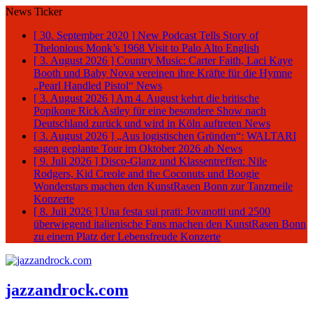
News Ticker
[ 30. September 2020 ]
New Podcast Tells Story of
Thelonious Monk’s 1968 Visit to Palo Alto
English
[ 3. August 2026 ]
Country Music: Carter Faith, Laci Kaye
Booth und Baby Nova vereinen ihre Kräfte für die Hymne
„Pearl Handled Pistol“
News
[ 3. August 2026 ]
Am 4. August kehrt die britische
Popikone Rick Astley für eine besondere Show nach
Deutschland zurück und wird in Köln auftreten
News
[ 3. August 2026 ]
„Aus logistischen Gründen“: WALTARI
sagen geplante Tour im Oktober 2026 ab
News
[ 9. Juli 2026 ]
Disco-Glanz und Klassentreffen: Nile
Rodgers, Kid Creole and the Coconuts und Boogie
Wonderstars machen den KunstRasen Bonn zur Tanzmeile
Konzerte
[ 8. Juli 2026 ]
Una festa sui prati: Jovanotti und 2500
überwiegend italienische Fans machen den KunstRasen Bonn
zu einem Platz der Lebensfreude
Konzerte
jazzandrock.com