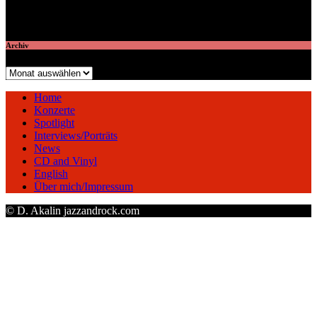
veröffentlichte 7 Artikel
Archiv
Archiv
Home
Konzerte
Spotlight
Interviews/Porträts
News
CD and Vinyl
English
Über mich/Impressum
© D. Akalin jazzandrock.com