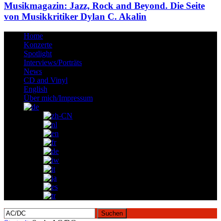
Musikmagazin: Jazz, Rock and Beyond. Die Seite
von Musikkritiker Dylan C. Akalin
Home
Konzerte
Spotlight
Interviews/Porträts
News
CD and Vinyl
English
Über mich/Impressum
Suchen
nach: