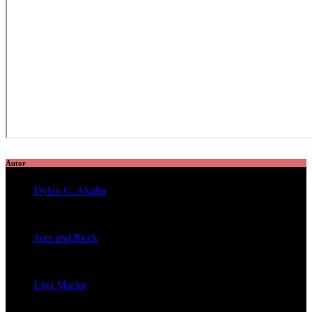
Autor
Dylan C. Akalin
veröffentlichte 2056 Artikel
Jazz and Rock
veröffentlichte 1603 Artikel
Lina Macke
veröffentlichte 176 Artikel