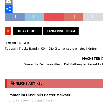
a
M
c
a
E
e
s
m
T
b
t
a
e
EDGAR FROESE
TANGERINE DREAM
o
o
i
i
o
d
l
l
VORHERIGER
k
o
e
Tedeschi Trucks Band in Köln: Die Gitarre ist die einzige Königin
n
n
NÄCHSTER
Wenn die Zeit zurückfließt: Pat Metheny in Düsseldorf
ÄHNLICHE ARTIKEL
Immer im Fluss: Nils Petter Molvaer
10. März 2014
Dylan C. Akalin