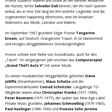
Froese studierte Malerei und Grafik an der Berliner Akademie
der Künste, lernte
Salvador Dalí
kennen, der ihn nach Spanien
einlud, wo er eine Zeit lang bei ihm wohnte. Legendär sind die
sogenannten happening afternoons, eine Art kreativen
Wahnsinns aus Musik, Literatur und Malerei.
Im September 1967 gründete Edgar Froese
Tangerine
Dream
, auf Deutsch: Orangeroter Traum. Er ist Mastermind
und einziges übriggebliebenes Gründungsmitglied.
Froese schrieb eine Reihe von Soundtracks, auch für den
„Tatort“. Im vergangenen Jahr erschien das
Computerspiel
„Grand Theft Auto V“
mit seiner Musik.
Zu seinen musikalischen Weggefährten gehörten
Steve
Jolliffe
(Steamhammer),
Klaus Schulze
und der
Experimentalmusiker
Conrad Schnitzler
. Langjährige TD-
Mitglieder waren etwa
Christopher Franke
(1971-1988),
Peter Baumann
(1971-1977), der später das New-Age-Label
Private Music gründete,
Johannes Schmoelling
(1979-1985),
Paul Haslinger
(1986-1990) und
Froeses Sohn Jerome