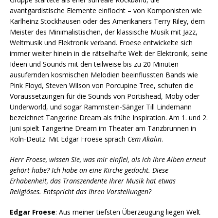
avantgardistische Elemente einflocht – von Komponisten wie
Karlheinz Stockhausen oder des Amerikaners Terry Riley, dem
Meister des Minimalistischen, der klassische Musik mit Jazz,
Weltmusik und Elektronik verband. Froese entwickelte sich
immer weiter hinein in die rätselhafte Welt der Elektronik, seine
Ideen und Sounds mit den teilweise bis zu 20 Minuten
ausufernden kosmischen Melodien beeinflussten Bands wie
Pink Floyd, Steven Wilson von Porcupine Tree, schufen die
Voraussetzungen für die Sounds von Portishead, Moby oder
Underworld, und sogar Rammstein-Sänger Till Lindemann
bezeichnet Tangerine Dream als frühe Inspiration. Am 1. und 2.
Juni spielt Tangerine Dream im Theater am Tanzbrunnen in
Köln-Deutz. Mit Edgar Froese sprach
Cem Akalin
.
Herr Froese, wissen Sie, was mir einfiel, als ich Ihre Alben erneut
gehört habe? Ich habe an eine Kirche gedacht. Diese
Erhabenheit, das Transzendente Ihrer Musik hat etwas
Religiöses. Entspricht das Ihren Vorstellungen?
Edgar Froese
: Aus meiner tiefsten Überzeugung liegen Welt