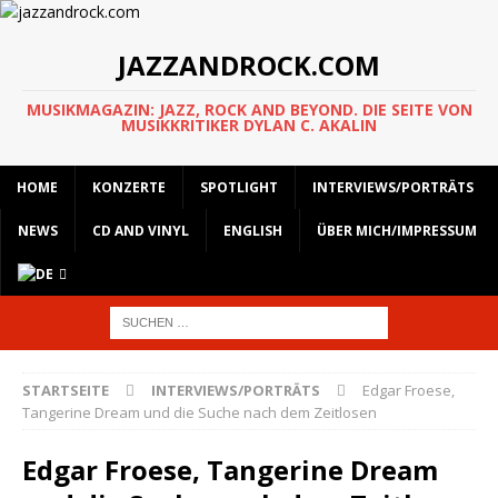
JAZZANDROCK.COM
MUSIKMAGAZIN: JAZZ, ROCK AND BEYOND. DIE SEITE VON
MUSIKKRITIKER DYLAN C. AKALIN
HOME
KONZERTE
SPOTLIGHT
INTERVIEWS/PORTRÄTS
NEWS
CD AND VINYL
ENGLISH
ÜBER MICH/IMPRESSUM
STARTSEITE
INTERVIEWS/PORTRÄTS
Edgar Froese,
Tangerine Dream und die Suche nach dem Zeitlosen
Edgar Froese, Tangerine Dream