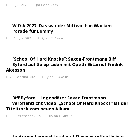
31. Juli 2023
Jazz and Rock
W:O:A 2023: Das war der Mittwoch in Wacken –
Parade für Lemmy
3. August 2023
Dylan C. Akalin
“School Of Hard Knocks“: Saxon-Frontmann Biff
Byford auf Solopfaden mit Opeth-Gitarrist Fredrik
Åkesson
28. Februar 2020
Dylan C. Akalin
Biff Byford – Legendärer Saxon Frontmann
veröffentlicht Video. „School Of Hard Knocks“ ist der
Titeltrack vom neuen Album
13. Dezember 2019
Dylan C. Akalin
Featuring Lemmy! Leader of Down veröffentlichen