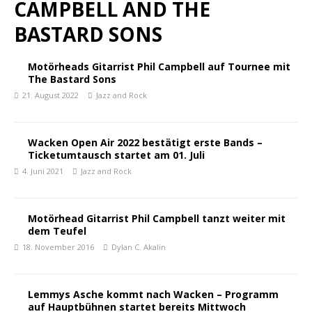
CAMPBELL AND THE
BASTARD SONS
Motörheads Gitarrist Phil Campbell auf Tournee mit
The Bastard Sons
21. August 2022
Jazz and Rock
Wacken Open Air 2022 bestätigt erste Bands –
Ticketumtausch startet am 01. Juli
4. Juni 2021
Jazz and Rock
Motörhead Gitarrist Phil Campbell tanzt weiter mit
dem Teufel
18. November 2016
Dylan C. Akalin
Lemmys Asche kommt nach Wacken – Programm
auf Hauptbühnen startet bereits Mittwoch