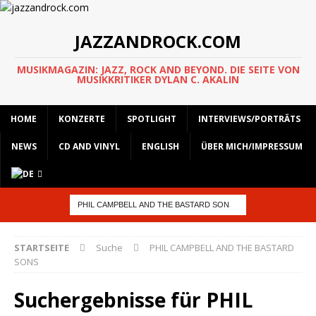
JAZZANDROCK.COM
MUSIKMAGAZIN: JAZZ, ROCK AND BEYOND. DIE SEITE VON
MUSIKKRITIKER DYLAN C. AKALIN
HOME
KONZERTE
SPOTLIGHT
INTERVIEWS/PORTRÄTS
NEWS
CD AND VINYL
ENGLISH
ÜBER MICH/IMPRESSUM
STARTSEITE
Suche
PHIL CAMPBELL AND THE BASTARD
SONS
Suchergebnisse für
PHIL