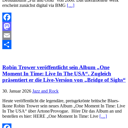
Debütalbums „Fur and Gold“ von 2006. Das überarbeitete Werk
erscheint zunächst digital via BMG
[…]
Facebook
Mastodon
Email
Teilen
Robin Trower veröffentlicht sein Album „One
Moment In Time: Live In The USA“. Zugleich
präsentiert er die Live-Version von „Bridge of Sighs“
30. Januar 2026
Jazz and Rock
Heute veröffentlicht die legendäre, preisgekrönte britische Blues-
Ikone Robin Trower sein neues Album „One Moment In Time: Live
In The USA“ über Artone/Provogue. Höre Dir das Album an und
bestellen es hier: HERE „One Moment In Time: Live
[…]