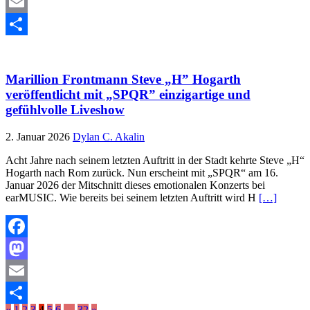
Mastodon
Email
Teilen
Marillion Frontmann Steve „H” Hogarth
veröffentlicht mit „SPQR” einzigartige und
gefühlvolle Liveshow
2. Januar 2026
Dylan C. Akalin
Acht Jahre nach seinem letzten Auftritt in der Stadt kehrte Steve „H“
Hogarth nach Rom zurück. Nun erscheint mit „SPQR“ am 16.
Januar 2026 der Mitschnitt dieses emotionalen Konzerts bei
earMUSIC. Wie bereits bei seinem letzten Auftritt wird H
[…]
Facebook
Mastodon
Email
«
1
2
3
4
5
6
…
32
»