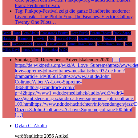
Franz Ferdinand u.v.m.
Tag: Pinkpop-Festival zeigt die ganze Bandbreite moderner
Livemusik – The Plot In You, The Beaches, Electric Callboy,
Twenty One Pilots…
Berlin
Bonn
Cem Akalin
Crossroads Festival
Deep Purple
Dream Theater
Frank Zappa
Hamburg
Harmonie
Interview
Jazz
Jazz and Rock
jazzandrock.com
Jazzfest
Jazzfest
Bonn
Jazz und Rock
Konzert
Kunst!Rasen
Kunst!Rasen Bonn
KunstRasen Bonn
Köln
Miles Davis
neues Album
Rockpalast
WDR
Sonntag, 20. Dezember – Adventskalender 2020:
[…]
https://de.wikipedia.org/wiki/A_Love_Supremehttps://www.deu
love-supreme-john-coltranes-musikalisches.932.de.html?
dram:article_id=305615https://www.laut.de/John-
Coltrane/Alben/A-Love-Supreme-
38684http://jazzandrock.com/?
p=42https://www1.wdr.de/mediathek/audio/wdr3/wdr3-
jazz/giant-steps-in-jazz/audio-a-love-supreme—john-coltrane-
100.htmlhttps://www.ndr.de/nachrichten/info/sendungen/jazz/Di
Dozen-8-John-Coltranes-A-Love-Supreme,coltrane100.html
[…]
Dylan C. Akalin
veröffentlichte 2056 Artikel