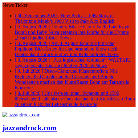
News Ticker
[ 30. September 2020 ]
New Podcast Tells Story of
Thelonious Monk’s 1968 Visit to Palo Alto
English
[ 3. August 2026 ]
Country Music: Carter Faith, Laci Kaye
Booth und Baby Nova vereinen ihre Kräfte für die Hymne
„Pearl Handled Pistol“
News
[ 3. August 2026 ]
Am 4. August kehrt die britische
Popikone Rick Astley für eine besondere Show nach
Deutschland zurück und wird in Köln auftreten
News
[ 3. August 2026 ]
„Aus logistischen Gründen“: WALTARI
sagen geplante Tour im Oktober 2026 ab
News
[ 9. Juli 2026 ]
Disco-Glanz und Klassentreffen: Nile
Rodgers, Kid Creole and the Coconuts und Boogie
Wonderstars machen den KunstRasen Bonn zur Tanzmeile
Konzerte
[ 8. Juli 2026 ]
Una festa sui prati: Jovanotti und 2500
überwiegend italienische Fans machen den KunstRasen Bonn
zu einem Platz der Lebensfreude
Konzerte
jazzandrock.com