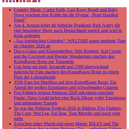
Teilen
Country Music: Carter Faith, Laci Kaye Booth und Baby
Nova vereinen ihre Kräfte für die Hymne „Pearl Handled
Pistol“
Am 4. August kehrt die britische Popikone Rick Astley für
eine besondere Show nach Deutschland zurück und wird in
Köln auftreten
„Aus logistischen Gründen“: WALTARI sagen geplante Tour
im Oktober 2026 ab
Disco-Glanz und Klassentreffen: Nile Rodgers, Kid Creole
and the Coconuts und Boogie Wonderstars machen den
KunstRasen Bonn zur Tanzmeile
Una festa sui prati: Jovanotti und 2500 überwiegend
italienische Fans machen den KunstRasen Bonn zu einem
Platz der Lebensfreude
3500 Fans bei Marillion auf dem KunstRasen Bonn: Ein
Abend der großen Emotionen und schwebenden Gitarren
Foo Fighters krönen Pinkpop 2026 mit einem epischen
Finale: Dave Grohl liefert eine Rock-Messe voller Emotionen
und unbändiger Energie
So war das Pinkpop Festival 2026 in Bildern: Foo Fighters,
The Cure, Wet Leg, Fat Dog, Tom Morello und noch viele
mehr
Zwischen roher Wucht und purer Magie: IDLES und The
Cure prägen den zweiten Pinkpop-Tag – außerdem: Editors,