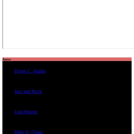
Autor
Dylan C. Akalin
veröffentlichte 2056 Artikel
Jazz and Rock
veröffentlichte 1603 Artikel
Lina Macke
veröffentlichte 176 Artikel
Mike H. Claan