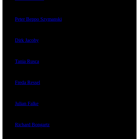
veröffentlichte 121 Artikel
Peter Beppo Szymanski
veröffentlichte 39 Artikel
Dirk Jacoby
veröffentlichte 32 Artikel
Tania Rusca
veröffentlichte 29 Artikel
Freda Ressel
veröffentlichte 23 Artikel
Julian Falke
veröffentlichte 8 Artikel
Richard Bongartz
veröffentlichte 7 Artikel