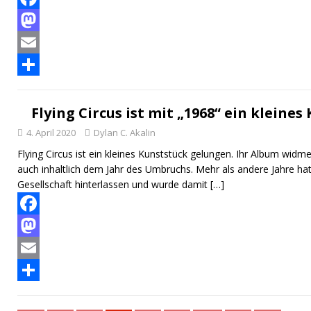
F
a
M
c
a
E
e
s
m
T
b
t
a
e
Flying Circus ist mit „1968“ ein kleine
o
o
i
i
4. April 2020
Dylan C. Akalin
o
d
l
l
Flying Circus ist ein kleines Kunststück gelungen. Ihr Album widm
auch inhaltlich dem Jahr des Umbruchs. Mehr als andere Jahre hat
k
o
e
Gesellschaft hinterlassen und wurde damit
[…]
n
n
F
a
M
c
a
E
e
s
m
T