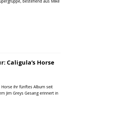
Supergruppe, bestehend aus Mike
: Caligula’s Horse
s Horse ihr fünftes Album seit
llem Jim Greys Gesang erinnert in