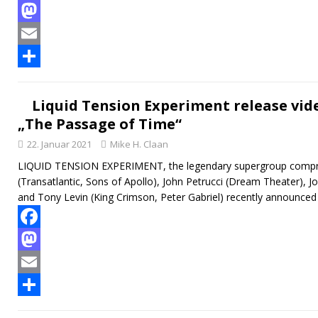
F
a
M
c
a
E
e
s
m
T
b
t
a
e
Liquid Tension Experiment release video
„The Passage of Time“
o
o
i
i
22. Januar 2021
Mike H. Claan
o
d
l
l
LIQUID TENSION EXPERIMENT, the legendary supergroup compri
k
o
e
(Transatlantic, Sons of Apollo), John Petrucci (Dream Theater), 
n
n
and Tony Levin (King Crimson, Peter Gabriel) recently announced 
F
a
M
c
a
E
e
s
m
T