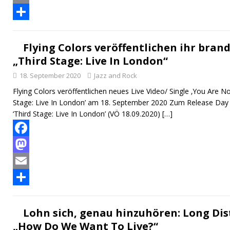
c
a
E
e
s
m
T
b
t
a
e
Flying Colors veröffentlichen ihr bra
„Third Stage: Live In London“
o
o
i
i
18. September 2020
Jazz and Rock
o
d
l
l
Flying Colors veröffentlichen neues Live Video/ Single ‚You Are N
k
o
e
Stage: Live In London’ am 18. September 2020 Zum Release Day
n
n
‘Third Stage: Live In London’ (VÖ 18.09.2020)
[…]
F
a
M
c
a
E
e
s
m
T
b
t
a
e
Lohn sich, genau hinzuhören: Long Dis
„How Do We Want To Live?“
o
o
i
i