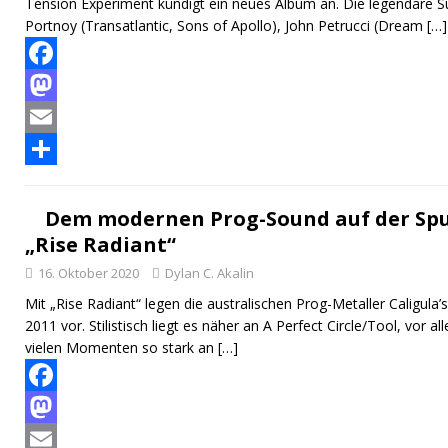
Tension Experiment kündigt ein neues Album an. Die legendäre 
n
n
Portnoy (Transatlantic, Sons of Apollo), John Petrucci (Dream
[…]
F
a
M
c
a
E
e
s
m
T
b
t
a
e
Dem modernen Prog-Sound auf der Spur
„Rise Radiant“
o
o
i
i
16. Oktober 2020
Dylan C. Akalin
o
d
l
l
Mit „Rise Radiant“ legen die australischen Prog-Metaller Caligula’
k
o
e
2011 vor. Stilistisch liegt es näher an A Perfect Circle/Tool, vor a
n
n
vielen Momenten so stark an
[…]
F
a
M