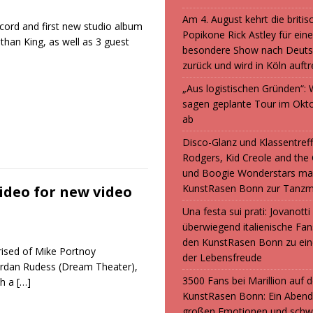
Am 4. August kehrt die britis
ecord and first new studio album
Popikone Rick Astley für ein
athan King, as well as 3 guest
besondere Show nach Deuts
zurück und wird in Köln auft
„Aus logistischen Gründen“
sagen geplante Tour im Okt
ab
Disco-Glanz und Klassentreff
Rodgers, Kid Creole and the
und Boogie Wonderstars ma
KunstRasen Bonn zur Tanzm
deo for new video
Una festa sui prati: Jovanott
überwiegend italienische F
den KunstRasen Bonn zu ein
sed of Mike Portnoy
der Lebensfreude
Jordan Rudess (Dream Theater),
3500 Fans bei Marillion auf
th a
[…]
KunstRasen Bonn: Ein Abend
großen Emotionen und sch