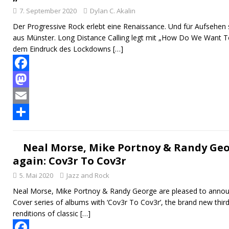
7. September 2020
Dylan C. Akalin
o
d
l
l
Der Progressive Rock erlebt eine Renaissance. Und für Aufsehen
k
o
e
aus Münster. Long Distance Calling legt mit „How Do We Want To
n
n
dem Eindruck des Lockdowns
[…]
F
a
M
c
a
E
e
s
m
T
b
t
a
e
Neal Morse, Mike Portnoy & Randy Geo
again: Cov3r To Cov3r
o
o
i
i
5. Mai 2020
Jazz and Rock
o
d
l
l
Neal Morse, Mike Portnoy & Randy George are pleased to announ
k
o
e
Cover series of albums with ‘Cov3r To Cov3r’, the brand new third
n
n
renditions of classic
[…]