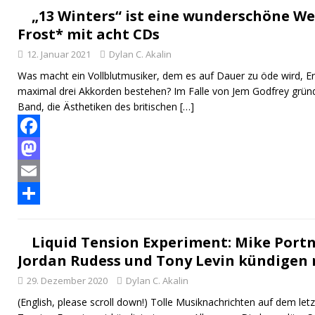
b
t
a
e
„13 Winters“ ist eine wunderschöne W
Frost* mit acht CDs
o
o
i
i
12. Januar 2021
Dylan C. Akalin
o
d
l
l
Was macht ein Vollblutmusiker, dem es auf Dauer zu öde wird, Erf
k
o
e
maximal drei Akkorden bestehen? Im Falle von Jem Godfrey gründ
n
n
Band, die Ästhetiken des britischen
[…]
F
a
M
c
a
E
e
s
m
T
b
t
a
e
Liquid Tension Experiment: Mike Portn
Jordan Rudess und Tony Levin kündigen
o
o
i
i
29. Dezember 2020
Dylan C. Akalin
o
d
l
l
(English, please scroll down!) Tolle Musiknachrichten auf dem letz
k
o
e