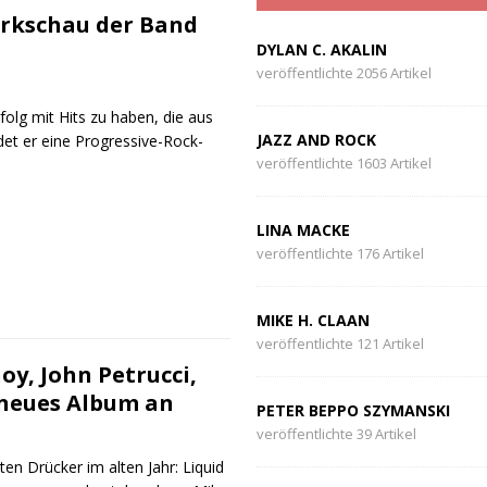
erkschau der Band
DYLAN C. AKALIN
veröffentlichte 2056 Artikel
olg mit Hits zu haben, die aus
JAZZ AND ROCK
et er eine Progressive-Rock-
veröffentlichte 1603 Artikel
LINA MACKE
veröffentlichte 176 Artikel
MIKE H. CLAAN
veröffentlichte 121 Artikel
oy, John Petrucci,
 neues Album an
PETER BEPPO SZYMANSKI
veröffentlichte 39 Artikel
ten Drücker im alten Jahr: Liquid