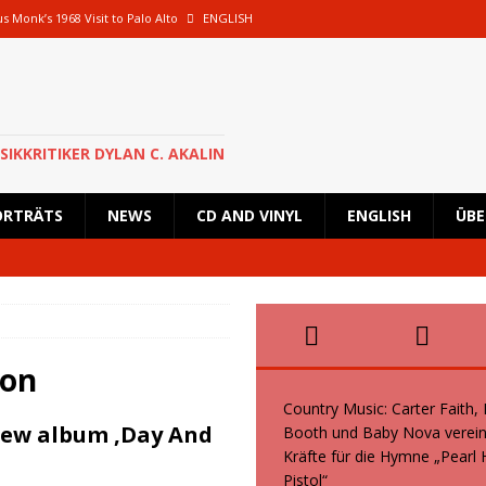
s Monk’s 1968 Visit to Palo Alto
ENGLISH
oth und Baby Nova vereinen ihre Kräfte für die Hymne „Pearl Handled Pistol“
 Rick Astley für eine besondere Show nach Deutschland zurück und wird in
SIKKRITIKER DYLAN C. AKALIN
en geplante Tour im Oktober 2026 ab
NEWS
ORTRÄTS
NEWS
CD AND VINYL
ENGLISH
ÜBE
s, Kid Creole and the Coconuts und Boogie Wonderstars machen den
wiegend italienische Fans machen den KunstRasen Bonn zu einem Platz der
son
Country Music: Carter Faith,
 new album ‚Day And
Booth und Baby Nova verein
Kräfte für die Hymne „Pearl
Pistol“