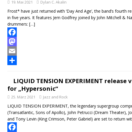
19. Mai 2021
Dylan C. Akalin
Frost* have just returned with ‘Day And Age’, the band’s fourth r
in five years. It features Jem Godfrey joined by John Mitchell & N
drummers:
[…]
F
a
M
c
a
E
e
s
m
T
b
t
a
e
LIQUID TENSION EXPERIMENT release vi
for „Hypersonic“
o
o
i
i
25. März 2021
Jazz and Rock
o
d
l
l
LIQUID TENSION EXPERIMENT, the legendary supergroup compri
k
o
e
(Transatlantic, Sons of Apollo), John Petrucci (Dream Theater), 
n
n
and Tony Levin (King Crimson, Peter Gabriel) are set to return wi