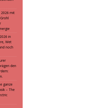
 2026 mit
 Grohl
r
nergie
2026 in
ure, Wet
und noch
urer
prägen den
rdem:
m.
die ganze
sik – The
ctric