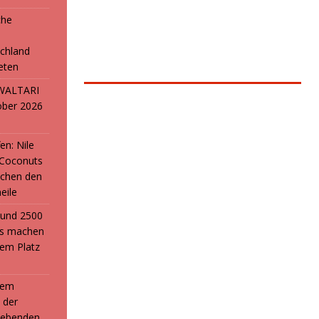
che
e
chland
reten
: WALTARI
ober 2026
en: Nile
 Coconuts
chen den
eile
i und 2500
ans machen
em Platz
 dem
 der
webenden