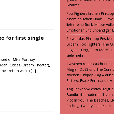
Gitarren
Foo Fighters krönen Pinkpop
einem epischen Finale: Dave
liefert eine Rock-Messe volle
Emotionen und unbändiger E
 for first single
So war das Pinkpop Festival 
Bildern: Foo Fighters, The C
Leg, Fat Dog, Tom Morello 
viele mehr
sed of Mike Portnoy
Zwischen roher Wucht und p
Jordan Rudess (Dream Theater),
Magie: IDLES und The Cure 
their return with a
[…]
zweiten Pinkpop-Tag – auße
Editors, Franz Ferdinand u.v.
Tag: Pinkpop-Festival zeigt 
Bandbreite moderner Livemu
Plot In You, The Beaches, Ele
Callboy, Twenty One Pilots…