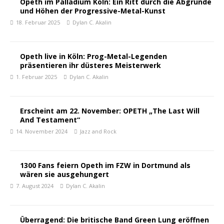
Opeth im Palladium Köln: Ein Ritt durch die Abgründe
und Höhen der Progressive-Metal-Kunst
18. Februar 2025
Dylan C. Akalin
Opeth live in Köln: Prog-Metal-Legenden
präsentieren ihr düsteres Meisterwerk
1. Februar 2025
Dylan C. Akalin
Erscheint am 22. November: OPETH „The Last Will
And Testament“
14. November 2024
Jazz and Rock
1300 Fans feiern Opeth im FZW in Dortmund als
wären sie ausgehungert
7. August 2024
Dylan C. Akalin
Überragend: Die britische Band Green Lung eröffnen