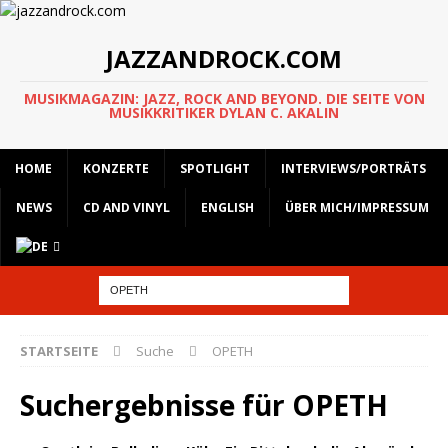
JAZZANDROCK.COM
MUSIKMAGAZIN: JAZZ, ROCK AND BEYOND. DIE SEITE VON
MUSIKKRITIKER DYLAN C. AKALIN
HOME
KONZERTE
SPOTLIGHT
INTERVIEWS/PORTRÄTS
NEWS
CD AND VINYL
ENGLISH
ÜBER MICH/IMPRESSUM
STARTSEITE
Suche
OPETH
Suchergebnisse für
OPETH