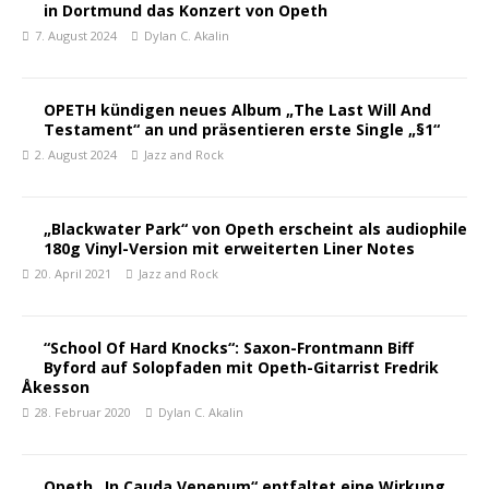
in Dortmund das Konzert von Opeth
7. August 2024
Dylan C. Akalin
OPETH kündigen neues Album „The Last Will And
Testament“ an und präsentieren erste Single „§1“
2. August 2024
Jazz and Rock
„Blackwater Park“ von Opeth erscheint als audiophile
180g Vinyl-Version mit erweiterten Liner Notes
20. April 2021
Jazz and Rock
“School Of Hard Knocks“: Saxon-Frontmann Biff
Byford auf Solopfaden mit Opeth-Gitarrist Fredrik
Åkesson
28. Februar 2020
Dylan C. Akalin
Opeth „In Cauda Venenum“ entfaltet eine Wirkung,