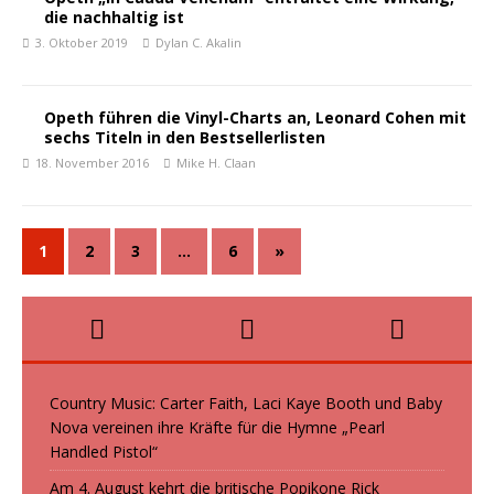
die nachhaltig ist
3. Oktober 2019
Dylan C. Akalin
Opeth führen die Vinyl-Charts an, Leonard Cohen mit
sechs Titeln in den Bestsellerlisten
18. November 2016
Mike H. Claan
1
2
3
…
6
»
Country Music: Carter Faith, Laci Kaye Booth und Baby
Nova vereinen ihre Kräfte für die Hymne „Pearl
Handled Pistol“
Am 4. August kehrt die britische Popikone Rick