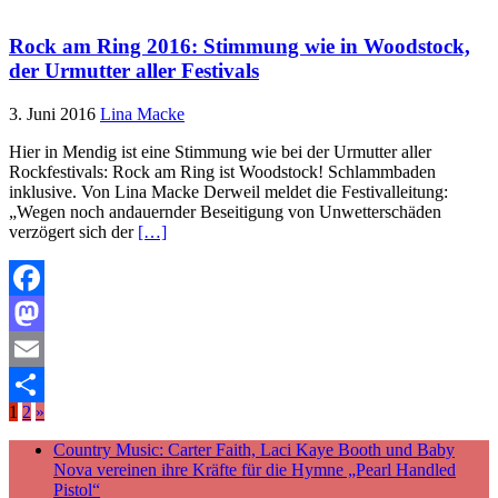
Rock am Ring 2016: Stimmung wie in Woodstock,
der Urmutter aller Festivals
3. Juni 2016
Lina Macke
Hier in Mendig ist eine Stimmung wie bei der Urmutter aller
Rockfestivals: Rock am Ring ist Woodstock! Schlammbaden
inklusive. Von Lina Macke Derweil meldet die Festivalleitung:
„Wegen noch andauernder Beseitigung von Unwetterschäden
verzögert sich der
[…]
Facebook
Mastodon
Email
1
2
»
Teilen
Country Music: Carter Faith, Laci Kaye Booth und Baby
Nova vereinen ihre Kräfte für die Hymne „Pearl Handled
Pistol“