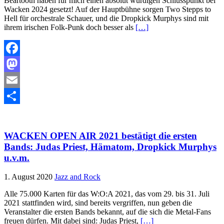
Beartooth haben für mich einen absolut würdigen Schlusspunkt bei
Wacken 2024 gesetzt! Auf der Hauptbühne sorgen Two Stepps to
Hell für orchestrale Schauer, und die Dropkick Murphys sind mit
ihrem irischen Folk-Punk doch besser als
[…]
Facebook
Mastodon
Email
Teilen
WACKEN OPEN AIR 2021 bestätigt die ersten
Bands: Judas Priest, Hämatom, Dropkick Murphys
u.v.m.
1. August 2020
Jazz and Rock
Alle 75.000 Karten für das W:O:A 2021, das vom 29. bis 31. Juli
2021 stattfinden wird, sind bereits vergriffen, nun geben die
Veranstalter die ersten Bands bekannt, auf die sich die Metal-Fans
freuen dürfen. Mit dabei sind: Judas Priest,
[…]