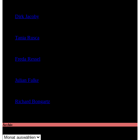
veröffentlichte 39 Artikel
Dirk Jacoby
veröffentlichte 32 Artikel
Tania Rusca
veröffentlichte 29 Artikel
Freda Ressel
veröffentlichte 23 Artikel
Julian Falke
veröffentlichte 8 Artikel
Richard Bongartz
veröffentlichte 7 Artikel
Archiv
Archiv