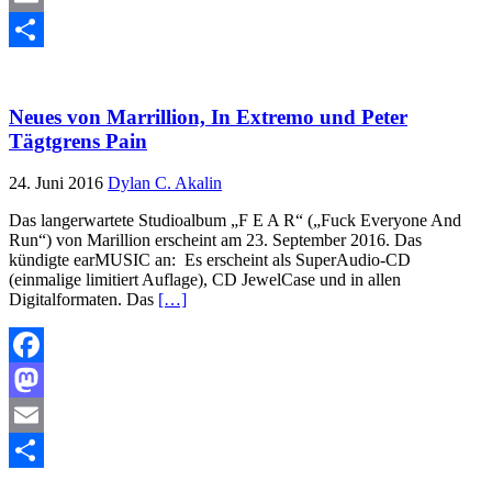
Email
Teilen
Neues von Marrillion, In Extremo und Peter
Tägtgrens Pain
24. Juni 2016
Dylan C. Akalin
Das langerwartete Studioalbum „F E A R“ („Fuck Everyone And
Run“) von Marillion erscheint am 23. September 2016. Das
kündigte earMUSIC an: Es erscheint als SuperAudio-CD
(einmalige limitiert Auflage), CD JewelCase und in allen
Digitalformaten. Das
[…]
Facebook
Mastodon
Email
Teilen