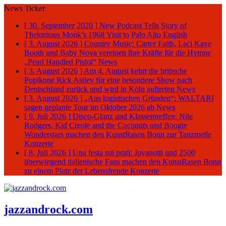
News Ticker
[ 30. September 2020 ]
New Podcast Tells Story of
Thelonious Monk’s 1968 Visit to Palo Alto
English
[ 3. August 2026 ]
Country Music: Carter Faith, Laci Kaye
Booth und Baby Nova vereinen ihre Kräfte für die Hymne
„Pearl Handled Pistol“
News
[ 3. August 2026 ]
Am 4. August kehrt die britische
Popikone Rick Astley für eine besondere Show nach
Deutschland zurück und wird in Köln auftreten
News
[ 3. August 2026 ]
„Aus logistischen Gründen“: WALTARI
sagen geplante Tour im Oktober 2026 ab
News
[ 9. Juli 2026 ]
Disco-Glanz und Klassentreffen: Nile
Rodgers, Kid Creole and the Coconuts und Boogie
Wonderstars machen den KunstRasen Bonn zur Tanzmeile
Konzerte
[ 8. Juli 2026 ]
Una festa sui prati: Jovanotti und 2500
überwiegend italienische Fans machen den KunstRasen Bonn
zu einem Platz der Lebensfreude
Konzerte
jazzandrock.com