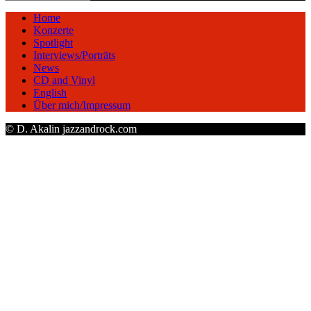
Home
Konzerte
Spotlight
Interviews/Porträts
News
CD and Vinyl
English
Über mich/Impressum
© D. Akalin jazzandrock.com