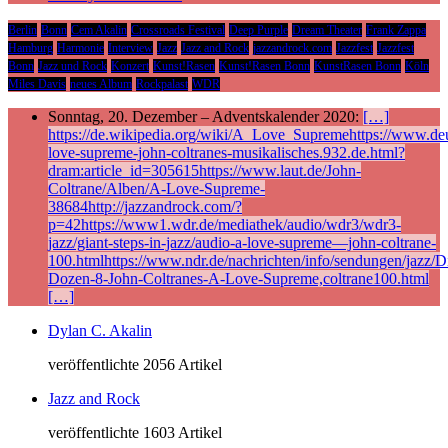
Berlin
Bonn
Cem Akalin
Crossroads Festival
Deep Purple
Dream Theater
Frank Zappa
Hamburg
Harmonie
Interview
Jazz
Jazz and Rock
jazzandrock.com
Jazzfest
Jazzfest
Bonn
Jazz und Rock
Konzert
Kunst!Rasen
Kunst!Rasen Bonn
KunstRasen Bonn
Köln
Miles Davis
neues Album
Rockpalast
WDR
Sonntag, 20. Dezember – Adventskalender 2020:
[…]
https://de.wikipedia.org/wiki/A_Love_Supremehttps://www.deu
love-supreme-john-coltranes-musikalisches.932.de.html?
dram:article_id=305615https://www.laut.de/John-
Coltrane/Alben/A-Love-Supreme-
38684http://jazzandrock.com/?
p=42https://www1.wdr.de/mediathek/audio/wdr3/wdr3-
jazz/giant-steps-in-jazz/audio-a-love-supreme—john-coltrane-
100.htmlhttps://www.ndr.de/nachrichten/info/sendungen/jazz/Di
Dozen-8-John-Coltranes-A-Love-Supreme,coltrane100.html
[…]
Dylan C. Akalin
veröffentlichte 2056 Artikel
Jazz and Rock
veröffentlichte 1603 Artikel