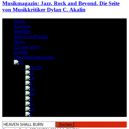
Musikmagazin: Jazz, Rock and Beyond. Die Seite
von Musikkritiker Dylan C. Akalin
Home
Konzerte
Spotlight
Interviews/Porträts
News
CD and Vinyl
English
Über mich/Impressum
Suchen
nach: