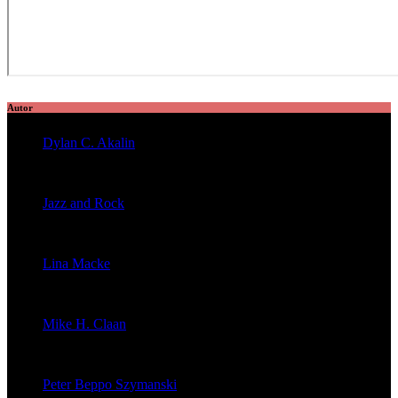
Autor
Dylan C. Akalin
veröffentlichte 2056 Artikel
Jazz and Rock
veröffentlichte 1603 Artikel
Lina Macke
veröffentlichte 176 Artikel
Mike H. Claan
veröffentlichte 121 Artikel
Peter Beppo Szymanski