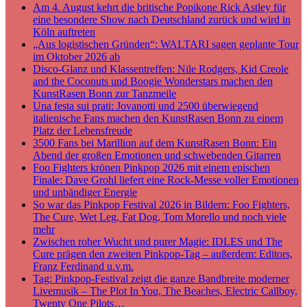
Am 4. August kehrt die britische Popikone Rick Astley für
eine besondere Show nach Deutschland zurück und wird in
Köln auftreten
„Aus logistischen Gründen“: WALTARI sagen geplante Tour
im Oktober 2026 ab
Disco-Glanz und Klassentreffen: Nile Rodgers, Kid Creole
and the Coconuts und Boogie Wonderstars machen den
KunstRasen Bonn zur Tanzmeile
Una festa sui prati: Jovanotti und 2500 überwiegend
italienische Fans machen den KunstRasen Bonn zu einem
Platz der Lebensfreude
3500 Fans bei Marillion auf dem KunstRasen Bonn: Ein
Abend der großen Emotionen und schwebenden Gitarren
Foo Fighters krönen Pinkpop 2026 mit einem epischen
Finale: Dave Grohl liefert eine Rock-Messe voller Emotionen
und unbändiger Energie
So war das Pinkpop Festival 2026 in Bildern: Foo Fighters,
The Cure, Wet Leg, Fat Dog, Tom Morello und noch viele
mehr
Zwischen roher Wucht und purer Magie: IDLES und The
Cure prägen den zweiten Pinkpop-Tag – außerdem: Editors,
Franz Ferdinand u.v.m.
Tag: Pinkpop-Festival zeigt die ganze Bandbreite moderner
Livemusik – The Plot In You, The Beaches, Electric Callboy,
Twenty One Pilots…