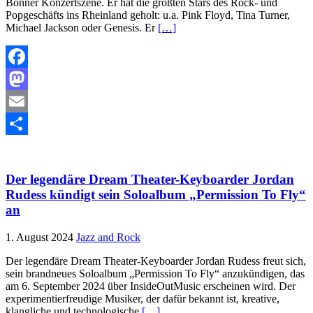
Bonner Konzertszene. Er hat die größten Stars des Rock- und
Popgeschäfts ins Rheinland geholt: u.a. Pink Floyd, Tina Turner,
Michael Jackson oder Genesis. Er
[…]
Facebook
Mastodon
Email
Teilen
Der legendäre Dream Theater-Keyboarder Jordan
Rudess kündigt sein Soloalbum „Permission To Fly“
an
1. August 2024
Jazz and Rock
Der legendäre Dream Theater-Keyboarder Jordan Rudess freut sich,
sein brandneues Soloalbum „Permission To Fly“ anzukündigen, das
am 6. September 2024 über InsideOutMusic erscheinen wird. Der
experimentierfreudige Musiker, der dafür bekannt ist, kreative,
klangliche und technologische
[…]