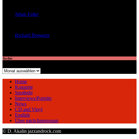
veröffentlichte 23 Artikel
Julian Falke
veröffentlichte 8 Artikel
Richard Bongartz
veröffentlichte 7 Artikel
Archiv
Archiv
Home
Konzerte
Spotlight
Interviews/Porträts
News
CD and Vinyl
English
Über mich/Impressum
© D. Akalin jazzandrock.com