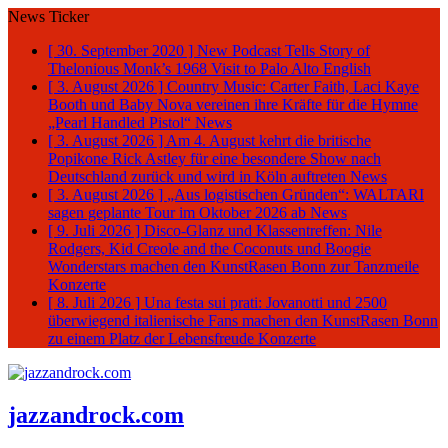
News Ticker
[ 30. September 2020 ]
New Podcast Tells Story of
Thelonious Monk’s 1968 Visit to Palo Alto
English
[ 3. August 2026 ]
Country Music: Carter Faith, Laci Kaye
Booth und Baby Nova vereinen ihre Kräfte für die Hymne
„Pearl Handled Pistol“
News
[ 3. August 2026 ]
Am 4. August kehrt die britische
Popikone Rick Astley für eine besondere Show nach
Deutschland zurück und wird in Köln auftreten
News
[ 3. August 2026 ]
„Aus logistischen Gründen“: WALTARI
sagen geplante Tour im Oktober 2026 ab
News
[ 9. Juli 2026 ]
Disco-Glanz und Klassentreffen: Nile
Rodgers, Kid Creole and the Coconuts und Boogie
Wonderstars machen den KunstRasen Bonn zur Tanzmeile
Konzerte
[ 8. Juli 2026 ]
Una festa sui prati: Jovanotti und 2500
überwiegend italienische Fans machen den KunstRasen Bonn
zu einem Platz der Lebensfreude
Konzerte
jazzandrock.com