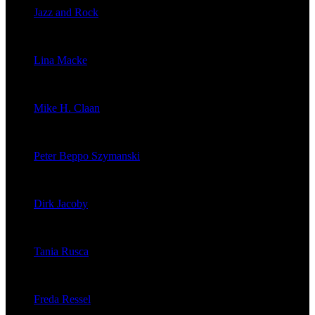
Jazz and Rock
veröffentlichte 1603 Artikel
Lina Macke
veröffentlichte 176 Artikel
Mike H. Claan
veröffentlichte 121 Artikel
Peter Beppo Szymanski
veröffentlichte 39 Artikel
Dirk Jacoby
veröffentlichte 32 Artikel
Tania Rusca
veröffentlichte 29 Artikel
Freda Ressel