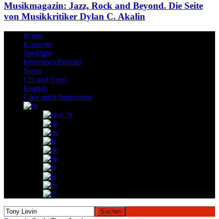
Musikmagazin: Jazz, Rock and Beyond. Die Seite
von Musikkritiker Dylan C. Akalin
Home
Konzerte
Spotlight
Interviews/Porträts
News
CD and Vinyl
English
Über mich/Impressum
Suchen
nach: