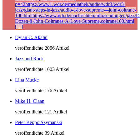
p=42https://www1.wdr.de/mediathek/audio/wdr3/wdr3-
jazz/giant-steps-in-jazz/audio-a-love-supreme—john-coltrane-
100.htmlhttps://www.ndr.de/nachrichten/info/sendungen/jazz/Di
Dozen-8-John-Coltranes-A-Love-Supreme,coltrane100.html
[…]
Dylan C. Akalin
veröffentlichte 2056 Artikel
Jazz and Rock
veröffentlichte 1603 Artikel
Lina Macke
veröffentlichte 176 Artikel
Mike H. Claan
veröffentlichte 121 Artikel
Peter Beppo Szymanski
veröffentlichte 39 Artikel