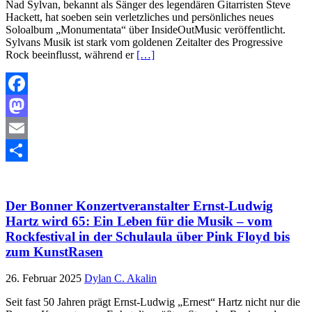
Nad Sylvan, bekannt als Sänger des legendären Gitarristen Steve
Hackett, hat soeben sein verletzliches und persönliches neues
Soloalbum „Monumentata“ über InsideOutMusic veröffentlicht.
Sylvans Musik ist stark vom goldenen Zeitalter des Progressive
Rock beeinflusst, während er
[…]
Facebook
Mastodon
Email
Teilen
Der Bonner Konzertveranstalter Ernst-Ludwig
Hartz wird 65: Ein Leben für die Musik – vom
Rockfestival in der Schulaula über Pink Floyd bis
zum KunstRasen
26. Februar 2025
Dylan C. Akalin
Seit fast 50 Jahren prägt Ernst-Ludwig „Ernest“ Hartz nicht nur die