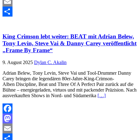
Mastodon
Email
Teilen
King Crimson lebt weiter: BEAT mit Adrian Belew,
Tony Levin, Steve Vai & Danny Carey veröffentlicht
„Frame By Frame“
9. August 2025
Dylan C. Akalin
Adrian Belew, Tony Levin, Steve Vai und Tool-Drummer Danny
Carey bringen die legendären 80er-Jahre-King-Crimson-
Alben Discipline, Beat und Three Of A Perfect Pair zurück auf die
Bühne – energiegeladen, virtuos und mit packender Präzision. Nach
ausverkauften Shows in Nord- und Südamerika
[…]
Facebook
Mastodon
Email