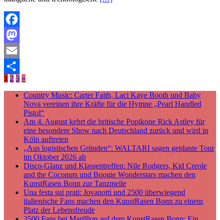
Facebook
Mastodon
Email
1
2
3
»
Teilen
Country Music: Carter Faith, Laci Kaye Booth und Baby
Nova vereinen ihre Kräfte für die Hymne „Pearl Handled
Pistol“
Am 4. August kehrt die britische Popikone Rick Astley für
eine besondere Show nach Deutschland zurück und wird in
Köln auftreten
„Aus logistischen Gründen“: WALTARI sagen geplante Tour
im Oktober 2026 ab
Disco-Glanz und Klassentreffen: Nile Rodgers, Kid Creole
and the Coconuts und Boogie Wonderstars machen den
KunstRasen Bonn zur Tanzmeile
Una festa sui prati: Jovanotti und 2500 überwiegend
italienische Fans machen den KunstRasen Bonn zu einem
Platz der Lebensfreude
3500 Fans bei Marillion auf dem KunstRasen Bonn: Ein