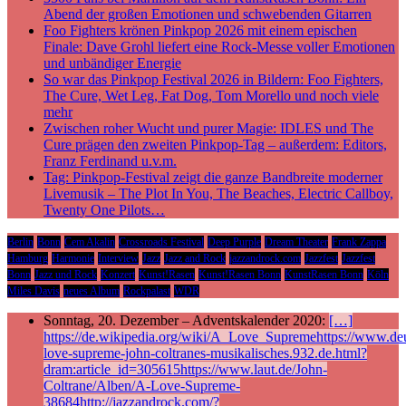
Abend der großen Emotionen und schwebenden Gitarren
Foo Fighters krönen Pinkpop 2026 mit einem epischen
Finale: Dave Grohl liefert eine Rock-Messe voller Emotionen
und unbändiger Energie
So war das Pinkpop Festival 2026 in Bildern: Foo Fighters,
The Cure, Wet Leg, Fat Dog, Tom Morello und noch viele
mehr
Zwischen roher Wucht und purer Magie: IDLES und The
Cure prägen den zweiten Pinkpop-Tag – außerdem: Editors,
Franz Ferdinand u.v.m.
Tag: Pinkpop-Festival zeigt die ganze Bandbreite moderner
Livemusik – The Plot In You, The Beaches, Electric Callboy,
Twenty One Pilots…
Berlin
Bonn
Cem Akalin
Crossroads Festival
Deep Purple
Dream Theater
Frank Zappa
Hamburg
Harmonie
Interview
Jazz
Jazz and Rock
jazzandrock.com
Jazzfest
Jazzfest
Bonn
Jazz und Rock
Konzert
Kunst!Rasen
Kunst!Rasen Bonn
KunstRasen Bonn
Köln
Miles Davis
neues Album
Rockpalast
WDR
Sonntag, 20. Dezember – Adventskalender 2020:
[…]
https://de.wikipedia.org/wiki/A_Love_Supremehttps://www.deu
love-supreme-john-coltranes-musikalisches.932.de.html?
dram:article_id=305615https://www.laut.de/John-
Coltrane/Alben/A-Love-Supreme-
38684http://jazzandrock.com/?