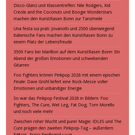
Disco-Glanz und Klassentreffen: Nile Rodgers, Kid
Creole and the Coconuts und Boogie Wonderstars
machen den KunstRasen Bonn zur Tanzmeile
Una festa sui prati: Jovanotti und 2500 überwiegend
italienische Fans machen den KunstRasen Bonn zu
einem Platz der Lebensfreude
3500 Fans bei Marillion auf dem KunstRasen Bonn: Ein
Abend der großen Emotionen und schwebenden
Gitarren
Foo Fighters krönen Pinkpop 2026 mit einem epischen
Finale: Dave Grohl liefert eine Rock-Messe voller
Emotionen und unbändiger Energie
So war das Pinkpop Festival 2026 in Bildern: Foo
Fighters, The Cure, Wet Leg, Fat Dog, Tom Morello
und noch viele mehr
Zwischen roher Wucht und purer Magie: IDLES und The
Cure prägen den zweiten Pinkpop-Tag – außerdem:
Editors, Franz Ferdinand u.v.m.