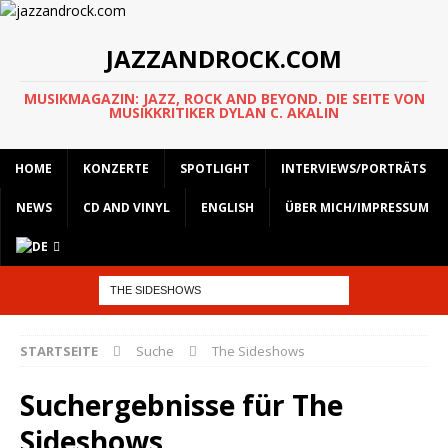
JAZZANDROCK.COM
MUSIKMAGAZIN: JAZZ, ROCK AND BEYOND. DIE SEITE VON
MUSIKKRITIKER DYLAN C. AKALIN
HOME
KONZERTE
SPOTLIGHT
INTERVIEWS/PORTRÄTS
NEWS
CD AND VINYL
ENGLISH
ÜBER MICH/IMPRESSUM
STARTSEITE
Suche
The Sideshows
Suchergebnisse für
The
Sideshows