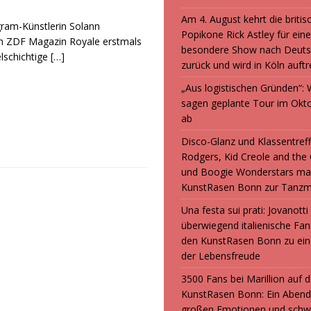
Am 4. August kehrt die britis
gram-Künstlerin Solann
Popikone Rick Astley für ein
m ZDF Magazin Royale erstmals
besondere Show nach Deuts
elschichtige
[…]
zurück und wird in Köln auft
„Aus logistischen Gründen“
sagen geplante Tour im Okt
ab
Disco-Glanz und Klassentreff
Rodgers, Kid Creole and the
und Boogie Wonderstars ma
KunstRasen Bonn zur Tanzm
Una festa sui prati: Jovanott
überwiegend italienische F
den KunstRasen Bonn zu ein
der Lebensfreude
3500 Fans bei Marillion auf
KunstRasen Bonn: Ein Abend
großen Emotionen und sch