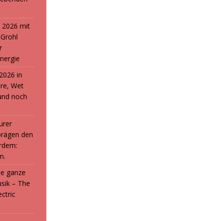
 2026 mit
 Grohl
r
nergie
2026 in
ure, Wet
und noch
urer
prägen den
rdem:
m.
die ganze
sik – The
ctric