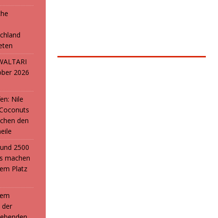
che
e
chland
reten
: WALTARI
ober 2026
en: Nile
 Coconuts
chen den
eile
i und 2500
ans machen
em Platz
 dem
 der
webenden