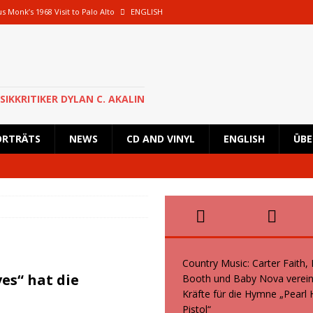
s Monk’s 1968 Visit to Palo Alto
ENGLISH
oth und Baby Nova vereinen ihre Kräfte für die Hymne „Pearl Handled Pistol“
 Rick Astley für eine besondere Show nach Deutschland zurück und wird in
SIKKRITIKER DYLAN C. AKALIN
en geplante Tour im Oktober 2026 ab
NEWS
ORTRÄTS
NEWS
CD AND VINYL
ENGLISH
ÜBE
s, Kid Creole and the Coconuts und Boogie Wonderstars machen den
wiegend italienische Fans machen den KunstRasen Bonn zu einem Platz der
Country Music: Carter Faith,
es“ hat die
Booth und Baby Nova verein
Kräfte für die Hymne „Pearl
Pistol“