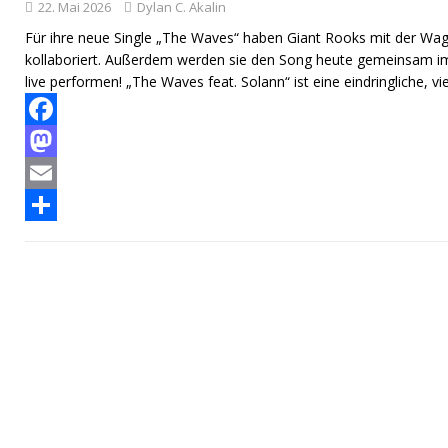
22. Mai 2026
Dylan C. Akalin
Für ihre neue Single „The Waves“ haben Giant Rooks mit der Wa
kollaboriert. Außerdem werden sie den Song heute gemeinsam i
live performen! „The Waves feat. Solann“ ist eine eindringliche, vi
F
a
M
c
a
E
e
s
m
T
b
t
a
e
o
o
i
i
o
d
l
l
k
o
e
n
n