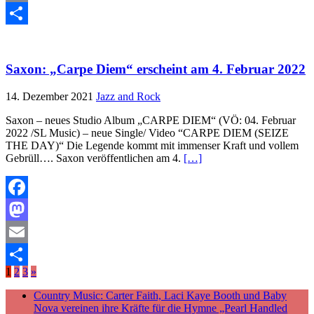
Email
Teilen
Saxon: „Carpe Diem“ erscheint am 4. Februar 2022
14. Dezember 2021
Jazz and Rock
Saxon – neues Studio Album „CARPE DIEM“ (VÖ: 04. Februar
2022 /SL Music) – neue Single/ Video “CARPE DIEM (SEIZE
THE DAY)“ Die Legende kommt mit immenser Kraft und vollem
Gebrüll…. Saxon veröffentlichen am 4.
[…]
Facebook
Mastodon
Email
1
2
3
»
Teilen
Country Music: Carter Faith, Laci Kaye Booth und Baby
Nova vereinen ihre Kräfte für die Hymne „Pearl Handled