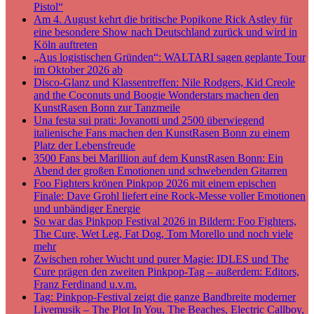
Pistol“
Am 4. August kehrt die britische Popikone Rick Astley für
eine besondere Show nach Deutschland zurück und wird in
Köln auftreten
„Aus logistischen Gründen“: WALTARI sagen geplante Tour
im Oktober 2026 ab
Disco-Glanz und Klassentreffen: Nile Rodgers, Kid Creole
and the Coconuts und Boogie Wonderstars machen den
KunstRasen Bonn zur Tanzmeile
Una festa sui prati: Jovanotti und 2500 überwiegend
italienische Fans machen den KunstRasen Bonn zu einem
Platz der Lebensfreude
3500 Fans bei Marillion auf dem KunstRasen Bonn: Ein
Abend der großen Emotionen und schwebenden Gitarren
Foo Fighters krönen Pinkpop 2026 mit einem epischen
Finale: Dave Grohl liefert eine Rock-Messe voller Emotionen
und unbändiger Energie
So war das Pinkpop Festival 2026 in Bildern: Foo Fighters,
The Cure, Wet Leg, Fat Dog, Tom Morello und noch viele
mehr
Zwischen roher Wucht und purer Magie: IDLES und The
Cure prägen den zweiten Pinkpop-Tag – außerdem: Editors,
Franz Ferdinand u.v.m.
Tag: Pinkpop-Festival zeigt die ganze Bandbreite moderner
Livemusik – The Plot In You, The Beaches, Electric Callboy,