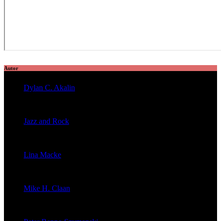
Autor
Dylan C. Akalin
veröffentlichte 2056 Artikel
Jazz and Rock
veröffentlichte 1603 Artikel
Lina Macke
veröffentlichte 176 Artikel
Mike H. Claan
veröffentlichte 121 Artikel