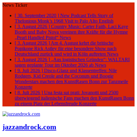
News Ticker
[ 30. September 2020 ]
New Podcast Tells Story of
Thelonious Monk’s 1968 Visit to Palo Alto
English
[ 3. August 2026 ]
Country Music: Carter Faith, Laci Kaye
Booth und Baby Nova vereinen ihre Kräfte für die Hymne
„Pearl Handled Pistol“
News
[ 3. August 2026 ]
Am 4. August kehrt die britische
Popikone Rick Astley für eine besondere Show nach
Deutschland zurück und wird in Köln auftreten
News
[ 3. August 2026 ]
„Aus logistischen Gründen“: WALTARI
sagen geplante Tour im Oktober 2026 ab
News
[ 9. Juli 2026 ]
Disco-Glanz und Klassentreffen: Nile
Rodgers, Kid Creole and the Coconuts und Boogie
Wonderstars machen den KunstRasen Bonn zur Tanzmeile
Konzerte
[ 8. Juli 2026 ]
Una festa sui prati: Jovanotti und 2500
überwiegend italienische Fans machen den KunstRasen Bonn
zu einem Platz der Lebensfreude
Konzerte
jazzandrock.com