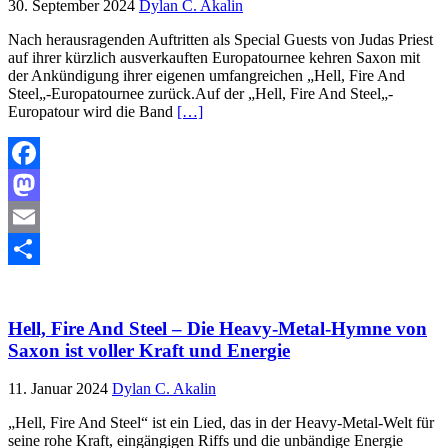
30. September 2024
Dylan C. Akalin
Nach herausragenden Auftritten als Special Guests von Judas Priest
auf ihrer kürzlich ausverkauften Europatournee kehren Saxon mit
der Ankündigung ihrer eigenen umfangreichen „Hell, Fire And
Steel„-Europatournee zurück.Auf der „Hell, Fire And Steel„-
Europatour wird die Band
[…]
Facebook
Mastodon
Email
Teilen
Hell, Fire And Steel – Die Heavy-Metal-Hymne von
Saxon ist voller Kraft und Energie
11. Januar 2024
Dylan C. Akalin
„Hell, Fire And Steel“ ist ein Lied, das in der Heavy-Metal-Welt für
seine rohe Kraft, eingängigen Riffs und die unbändige Energie