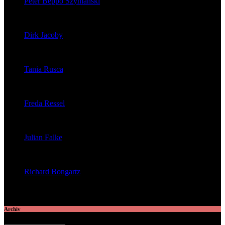
Peter Beppo Szymanski
veröffentlichte 39 Artikel
Dirk Jacoby
veröffentlichte 32 Artikel
Tania Rusca
veröffentlichte 29 Artikel
Freda Ressel
veröffentlichte 23 Artikel
Julian Falke
veröffentlichte 8 Artikel
Richard Bongartz
veröffentlichte 7 Artikel
Archiv