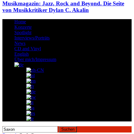
Musikmagazin: Jazz, Rock and Beyond. Die Seite
von Musikkritiker Dylan C. Akalin
Home
Konzerte
Spotlight
Interviews/Porträts
News
CD and Vinyl
English
Über mich/Impressum
Suchen
nach: