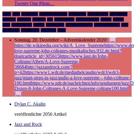
Twenty One Pilots…
Berlin
Bonn
Cem Akalin
Crossroads Festival
Deep Purple
Dream Theater
Frank Zappa
Hamburg
Harmonie
Interview
Jazz
Jazz and Rock
jazzandrock.com
Jazzfest
Jazzfest
Bonn
Jazz und Rock
Konzert
Kunst!Rasen
Kunst!Rasen Bonn
KunstRasen Bonn
Köln
Miles Davis
neues Album
Rockpalast
WDR
Sonntag, 20. Dezember – Adventskalender 2020:
[…]
https://de.wikipedia.org/wiki/A_Love_Supremehttps://www.deu
love-supreme-john-coltranes-musikalisches.932.de.html?
dram:article_id=305615https://www.laut.de/John-
Coltrane/Alben/A-Love-Supreme-
38684http://jazzandrock.com/?
p=42https://www1.wdr.de/mediathek/audio/wdr3/wdr3-
jazz/giant-steps-in-jazz/audio-a-love-supreme—john-coltrane-
100.htmlhttps://www.ndr.de/nachrichten/info/sendungen/jazz/Di
Dozen-8-John-Coltranes-A-Love-Supreme,coltrane100.html
[…]
Dylan C. Akalin
veröffentlichte 2056 Artikel
Jazz and Rock