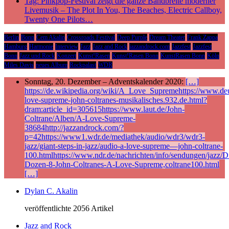
Tag: Pinkpop-Festival zeigt die ganze Bandbreite moderner
Livemusik – The Plot In You, The Beaches, Electric Callboy,
Twenty One Pilots…
Berlin
Bonn
Cem Akalin
Crossroads Festival
Deep Purple
Dream Theater
Frank Zappa
Hamburg
Harmonie
Interview
Jazz
Jazz and Rock
jazzandrock.com
Jazzfest
Jazzfest
Bonn
Jazz und Rock
Konzert
Kunst!Rasen
Kunst!Rasen Bonn
KunstRasen Bonn
Köln
Miles Davis
neues Album
Rockpalast
WDR
Sonntag, 20. Dezember – Adventskalender 2020:
[…]
https://de.wikipedia.org/wiki/A_Love_Supremehttps://www.deu
love-supreme-john-coltranes-musikalisches.932.de.html?
dram:article_id=305615https://www.laut.de/John-
Coltrane/Alben/A-Love-Supreme-
38684http://jazzandrock.com/?
p=42https://www1.wdr.de/mediathek/audio/wdr3/wdr3-
jazz/giant-steps-in-jazz/audio-a-love-supreme—john-coltrane-
100.htmlhttps://www.ndr.de/nachrichten/info/sendungen/jazz/Di
Dozen-8-John-Coltranes-A-Love-Supreme,coltrane100.html
[…]
Dylan C. Akalin
veröffentlichte 2056 Artikel
Jazz and Rock