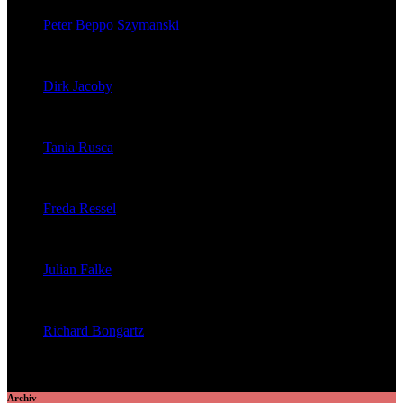
Peter Beppo Szymanski
veröffentlichte 39 Artikel
Dirk Jacoby
veröffentlichte 32 Artikel
Tania Rusca
veröffentlichte 29 Artikel
Freda Ressel
veröffentlichte 23 Artikel
Julian Falke
veröffentlichte 8 Artikel
Richard Bongartz
veröffentlichte 7 Artikel
Archiv