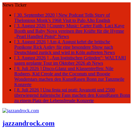
News Ticker
[ 30. September 2020 ]
New Podcast Tells Story of
Thelonious Monk’s 1968 Visit to Palo Alto
English
[ 3. August 2026 ]
Country Music: Carter Faith, Laci Kaye
Booth und Baby Nova vereinen ihre Kräfte für die Hymne
„Pearl Handled Pistol“
News
[ 3. August 2026 ]
Am 4. August kehrt die britische
Popikone Rick Astley für eine besondere Show nach
Deutschland zurück und wird in Köln auftreten
News
[ 3. August 2026 ]
„Aus logistischen Gründen“: WALTARI
sagen geplante Tour im Oktober 2026 ab
News
[ 9. Juli 2026 ]
Disco-Glanz und Klassentreffen: Nile
Rodgers, Kid Creole and the Coconuts und Boogie
Wonderstars machen den KunstRasen Bonn zur Tanzmeile
Konzerte
[ 8. Juli 2026 ]
Una festa sui prati: Jovanotti und 2500
überwiegend italienische Fans machen den KunstRasen Bonn
zu einem Platz der Lebensfreude
Konzerte
jazzandrock.com