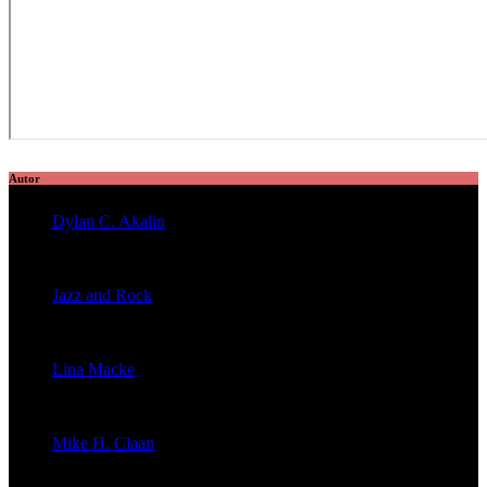
Autor
Dylan C. Akalin
veröffentlichte 2056 Artikel
Jazz and Rock
veröffentlichte 1603 Artikel
Lina Macke
veröffentlichte 176 Artikel
Mike H. Claan
veröffentlichte 121 Artikel