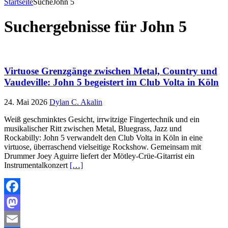
Startseite
Suche
John 5
Suchergebnisse für
John 5
Virtuose Grenzgänge zwischen Metal, Country und
Vaudeville: John 5 begeistert im Club Volta in Köln
24. Mai 2026
Dylan C. Akalin
Weiß geschminktes Gesicht, irrwitzige Fingertechnik und ein
musikalischer Ritt zwischen Metal, Bluegrass, Jazz und
Rockabilly: John 5 verwandelt den Club Volta in Köln in eine
virtuose, überraschend vielseitige Rockshow. Gemeinsam mit
Drummer Joey Aguirre liefert der Mötley-Crüe-Gitarrist ein
Instrumentalkonzert
[…]
Facebook
Mastodon