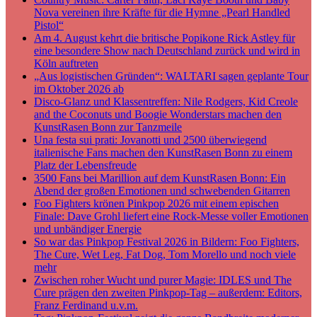
Nova vereinen ihre Kräfte für die Hymne „Pearl Handled
Pistol“
Am 4. August kehrt die britische Popikone Rick Astley für
eine besondere Show nach Deutschland zurück und wird in
Köln auftreten
„Aus logistischen Gründen“: WALTARI sagen geplante Tour
im Oktober 2026 ab
Disco-Glanz und Klassentreffen: Nile Rodgers, Kid Creole
and the Coconuts und Boogie Wonderstars machen den
KunstRasen Bonn zur Tanzmeile
Una festa sui prati: Jovanotti und 2500 überwiegend
italienische Fans machen den KunstRasen Bonn zu einem
Platz der Lebensfreude
3500 Fans bei Marillion auf dem KunstRasen Bonn: Ein
Abend der großen Emotionen und schwebenden Gitarren
Foo Fighters krönen Pinkpop 2026 mit einem epischen
Finale: Dave Grohl liefert eine Rock-Messe voller Emotionen
und unbändiger Energie
So war das Pinkpop Festival 2026 in Bildern: Foo Fighters,
The Cure, Wet Leg, Fat Dog, Tom Morello und noch viele
mehr
Zwischen roher Wucht und purer Magie: IDLES und The
Cure prägen den zweiten Pinkpop-Tag – außerdem: Editors,
Franz Ferdinand u.v.m.