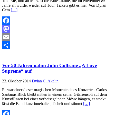
Told Me, und ab März ist die Blues-Ikone, die im November 85
Jahre alt wurde, wieder auf Tour. Tickets gibt es hier. Von Dylan
Cem
[…]
Facebook
Mastodon
Email
Teilen
Vor 50 Jahren nahm John Coltrane „A Love
Supreme“ auf
23. Oktober 2014
Dylan C. Akalin
Es war einer dieser magischen Momente eines Konzertes. Carlos
Santanas Blick bleibt mitten in einem seiner Gitarrensoli auf dem
Kunst!Rasen bei einer vorbeisegelnden Möwe hängen, er stockt,
lässt die Band kurz innehalten, lächelt und stimmt
[…]