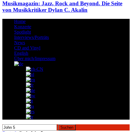
Musikmagazin: Jazz, Rock and Beyond. Die Seite
von Musikkritiker Dylan C. Akalin
Home
Konzerte
Spotlight
Interviews/Porträts
News
CD and Vinyl
English
Über mich/Impressum
Suchen
nach: