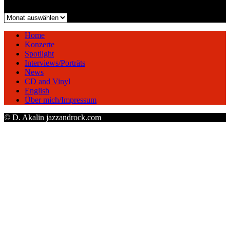
Archiv
Home
Konzerte
Spotlight
Interviews/Porträts
News
CD and Vinyl
English
Über mich/Impressum
© D. Akalin jazzandrock.com