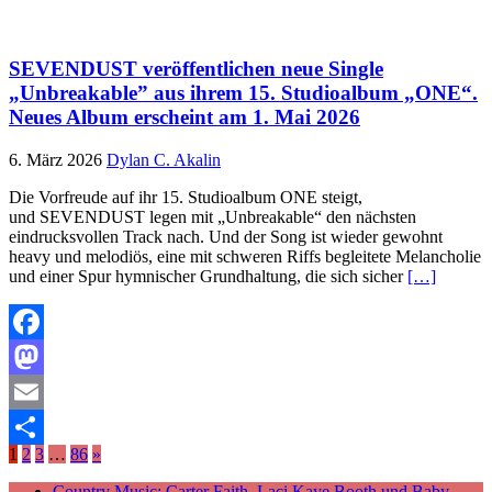
Teilen
SEVENDUST veröffentlichen neue Single
„Unbreakable” aus ihrem 15. Studioalbum „ONE“.
Neues Album erscheint am 1. Mai 2026
6. März 2026
Dylan C. Akalin
Die Vorfreude auf ihr 15. Studioalbum ONE steigt,
und SEVENDUST legen mit „Unbreakable“ den nächsten
eindrucksvollen Track nach. Und der Song ist wieder gewohnt
heavy und melodiös, eine mit schweren Riffs begleitete Melancholie
und einer Spur hymnischer Grundhaltung, die sich sicher
[…]
Facebook
Mastodon
Email
1
2
3
…
86
»
Teilen
Country Music: Carter Faith, Laci Kaye Booth und Baby