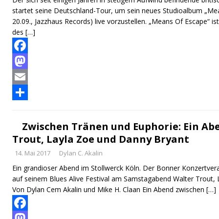
k
o
e
startet seine Deutschland-Tour, um sein neues Studioalbum „Me
n
n
20.09., Jazzhaus Records) live vorzustellen. „Means Of Escape“ is
des
[…]
F
a
M
c
a
E
e
s
m
T
b
t
a
e
Zwischen Tränen und Euphorie: Ein Ab
Trout, Layla Zoe und Danny Bryant
o
o
i
i
14. Mai 2017
Dylan C. Akalin
o
d
l
l
Ein grandioser Abend im Stollwerck Köln. Der Bonner Konzertvera
k
o
e
auf seinem Blues Alive Festival am Samstagabend Walter Trout, 
n
n
Von Dylan Cem Akalin und Mike H. Claan Ein Abend zwischen
[…]
F