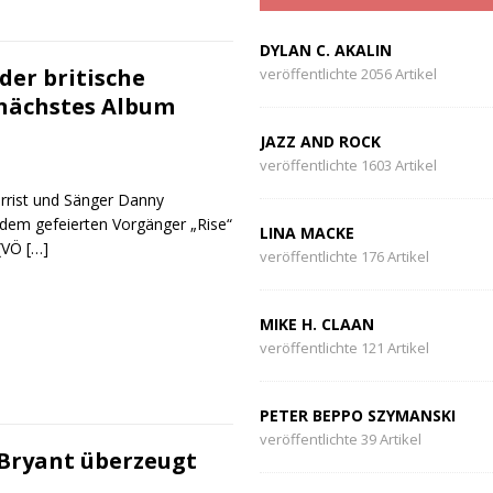
DYLAN C. AKALIN
der britische
veröffentlichte 2056 Artikel
 nächstes Album
JAZZ AND ROCK
veröffentlichte 1603 Artikel
arrist und Sänger Danny
 dem gefeierten Vorgänger „Rise“
LINA MACKE
 (VÖ
[…]
veröffentlichte 176 Artikel
MIKE H. CLAAN
veröffentlichte 121 Artikel
PETER BEPPO SZYMANSKI
veröffentlichte 39 Artikel
 Bryant überzeugt