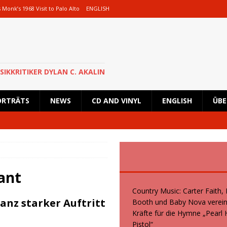
Monk’s 1968 Visit to Palo Alto
ENGLISH
th und Baby Nova vereinen ihre Kräfte für die Hymne „Pearl Handled Pistol“
Rick Astley für eine besondere Show nach Deutschland zurück und wird in
SIKKRITIKER DYLAN C. AKALIN
 geplante Tour im Oktober 2026 ab
NEWS
ORTRÄTS
NEWS
CD AND VINYL
ENGLISH
ÜBE
, Kid Creole and the Coconuts und Boogie Wonderstars machen den
iegend italienische Fans machen den KunstRasen Bonn zu einem Platz der
ant
Country Music: Carter Faith,
anz starker Auftritt
Booth und Baby Nova verein
Kräfte für die Hymne „Pearl
Pistol“