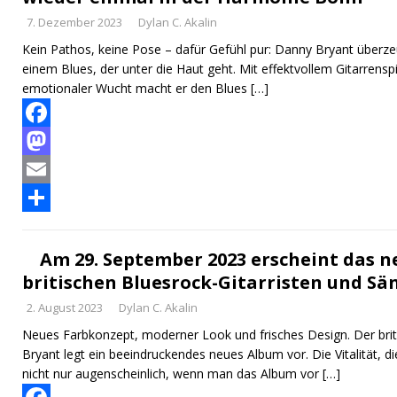
7. Dezember 2023
Dylan C. Akalin
o
d
l
l
Kein Pathos, keine Pose – dafür Gefühl pur: Danny Bryant überz
k
o
e
einem Blues, der unter die Haut geht. Mit effektvollem Gitarrensp
n
n
emotionaler Wucht macht er den Blues
[…]
F
a
M
c
a
E
e
s
m
T
b
t
a
e
Am 29. September 2023 erscheint das n
britischen Bluesrock-Gitarristen und S
o
o
i
i
2. August 2023
Dylan C. Akalin
o
d
l
l
Neues Farbkonzept, moderner Look und frisches Design. Der brit
k
o
e
Bryant legt ein beeindruckendes neues Album vor. Die Vitalität, di
n
n
nicht nur augenscheinlich, wenn man das Album vor
[…]