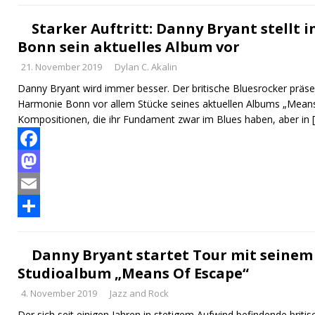
e
s
m
T
b
t
a
e
Starker Auftritt: Danny Bryant stellt 
Bonn sein aktuelles Album vor
o
o
i
i
21. November 2019
Dylan C. Akalin
o
d
l
l
Danny Bryant wird immer besser. Der britische Bluesrocker präs
k
o
e
Harmonie Bonn vor allem Stücke seines aktuellen Albums „Means 
n
n
Kompositionen, die ihr Fundament zwar im Blues haben, aber in
F
a
M
c
a
E
e
s
m
T
b
t
a
e
Danny Bryant startet Tour mit seine
Studioalbum „Means Of Escape“
o
o
i
i
4. November 2019
Jazz and Rock
o
d
l
l
Der sich seit einigen Jahren in stetigem Aufwind befindende brit