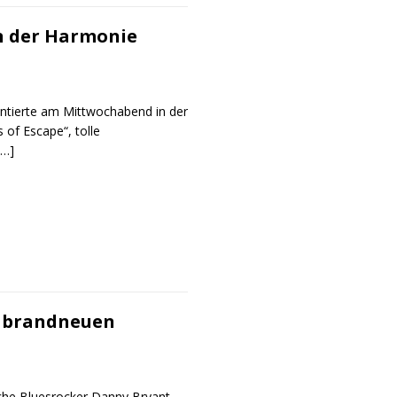
in der Harmonie
entierte am Mittwochabend in der
of Escape“, tolle
[…]
m brandneuen
ische Bluesrocker Danny Bryant