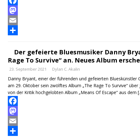
F
a
M
c
a
E
e
s
m
T
b
t
a
e
Der gefeierte Bluesmusiker Danny Bry
Rage To Survive“ an. Neues Album ersche
o
o
i
i
23. September 2021
Dylan C. Akalin
o
d
l
l
Danny Bryant, einer der führenden und gefeierten Blueskünstler G
k
o
e
am 29. Oktober sein zwölftes Album „The Rage To Survive“ über
n
n
von der Kritik hochgelobten Album „Means Of Escape“ aus dem
[
F
a
M
c
a
E