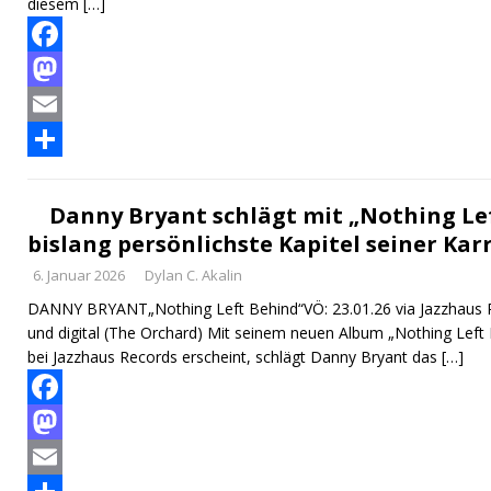
diesem
[…]
F
a
M
c
a
E
e
s
m
T
b
t
a
e
Danny Bryant schlägt mit „Nothing Le
bislang persönlichste Kapitel seiner Kar
o
o
i
i
6. Januar 2026
Dylan C. Akalin
o
d
l
l
DANNY BRYANT„Nothing Left Behind“VÖ: 23.01.26 via Jazzhaus Rec
k
o
e
und digital (The Orchard) Mit seinem neuen Album „Nothing Left 
n
n
bei Jazzhaus Records erscheint, schlägt Danny Bryant das
[…]
F
a
M