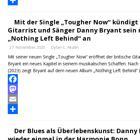
c
a
E
e
s
m
T
b
t
a
e
Mit der Single „Tougher Now“ kündigt 
Gitarrist und Sänger Danny Bryant sein
o
o
i
i
„Nothing Left Behind“ an
o
d
l
l
27. November 2025
Dylan C. Akalin
k
o
e
Mit seiner neuen Single „Tougher Now“ eröffnet der britische Git
n
n
Bryant ein neues Kapitel in seinem musikalischen Schaffen. Nach
(2023) zeigt Bryant auf dem neuen Album „Nothing Left Behind“
F
a
M
c
a
E
e
s
m
T
b
t
a
e
Der Blues als Überlebenskunst: Danny
wieder einmal in der Harmonie Bonn
o
o
i
i