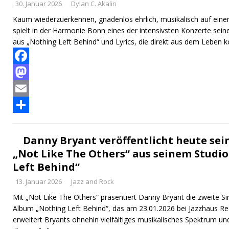
30. Januar 2026
Dylan C. Akalin
Kaum wiederzuerkennen, gnadenlos ehrlich, musikalisch auf ein
spielt in der Harmonie Bonn eines der intensivsten Konzerte sein
aus „Nothing Left Behind“ und Lyrics, die direkt aus dem Lebe
F
a
M
c
a
E
e
s
m
T
b
t
a
e
Danny Bryant veröffentlicht heute sein
„Not Like The Others“ aus seinem Stud
o
o
i
i
Left Behind“
o
d
l
l
13. Januar 2026
Jazz and Rock
k
o
e
Mit „Not Like The Others“ präsentiert Danny Bryant die zweite
n
n
Album „Nothing Left Behind“, das am 23.01.2026 bei Jazzhaus Re
erweitert Bryants ohnehin vielfältiges musikalisches Spektrum und