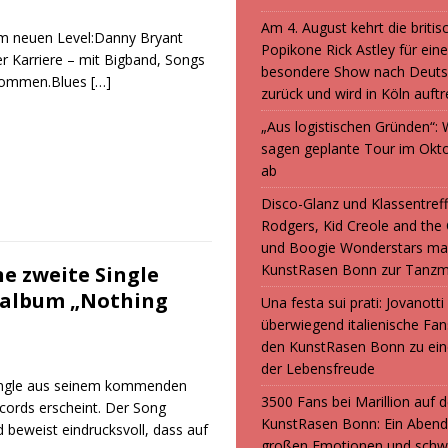
Am 4. August kehrt die britis
em neuen Level:Danny Bryant
Popikone Rick Astley für ein
er Karriere – mit Bigband, Songs
besondere Show nach Deuts
n kommen.Blues
[…]
zurück und wird in Köln auft
„Aus logistischen Gründen“
sagen geplante Tour im Okt
ab
Disco-Glanz und Klassentreff
Rodgers, Kid Creole and the
und Boogie Wonderstars ma
KunstRasen Bonn zur Tanzm
e zweite Single
ioalbum „Nothing
Una festa sui prati: Jovanott
überwiegend italienische F
den KunstRasen Bonn zu ein
der Lebensfreude
 Single aus seinem kommenden
3500 Fans bei Marillion auf
cords erscheint. Der Song
KunstRasen Bonn: Ein Abend
 beweist eindrucksvoll, dass auf
großen Emotionen und sch