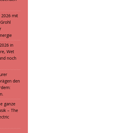
 2026 mit
 Grohl
r
nergie
2026 in
ure, Wet
und noch
urer
prägen den
rdem:
m.
die ganze
sik – The
ctric