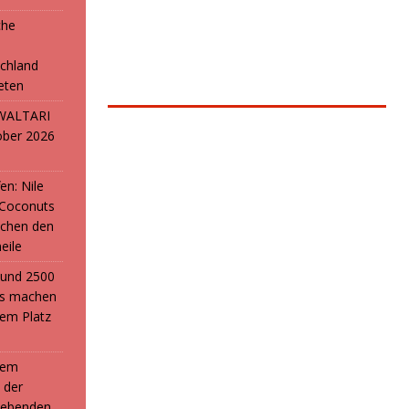
che
e
chland
reten
: WALTARI
ober 2026
en: Nile
 Coconuts
chen den
eile
i und 2500
ans machen
em Platz
 dem
 der
webenden