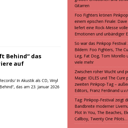
Gitarren
Foo Fighters krönen Pinkpop
einem epischen Finale: Dave
liefert eine Rock-Messe volle
Emotionen und unbändiger E
So war das Pinkpop Festival 
Bildern: Foo Fighters, The C
ft Behind“ das
Leg, Fat Dog, Tom Morello 
viele mehr
riere auf
Zwischen roher Wucht und p
Magie: IDLES und The Cure 
ords/ In Akustik als CD, Vinyl
zweiten Pinkpop-Tag – auße
Behind“, das am 23. Januar 2026
Editors, Franz Ferdinand u.v.
Tag: Pinkpop-Festival zeigt 
Bandbreite moderner Livemu
Plot In You, The Beaches, Ele
Callboy, Twenty One Pilots…