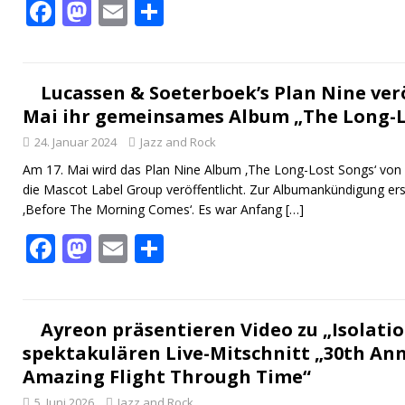
F
M
E
T
ac
as
m
ei
e
to
ai
le
b
d
l
n
Lucassen & Soeterboek’s Plan Nine ver
Mai ihr gemeinsames Album „The Long-L
o
o
24. Januar 2024
Jazz and Rock
o
n
Am 17. Mai wird das Plan Nine Album ‚The Long-Lost Songs‘ von
k
die Mascot Label Group veröffentlicht. Zur Albumankündigung er
‚Before The Morning Comes‘. Es war Anfang
[…]
F
M
E
T
ac
as
m
ei
e
to
ai
le
b
d
l
n
Ayreon präsentieren Video zu „Isolati
spektakulären Live-Mitschnitt „30th Ann
o
o
Amazing Flight Through Time“
o
n
5. Juni 2026
Jazz and Rock