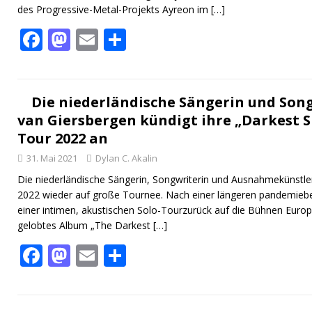
des Progressive-Metal-Projekts Ayreon im
[…]
F
M
E
T
ac
as
m
ei
e
to
ai
le
b
d
l
n
Die niederländische Sängerin und Son
van Giersbergen kündigt ihre „Darkest S
o
o
Tour 2022 an
o
n
31. Mai 2021
Dylan C. Akalin
k
Die niederländische Sängerin, Songwriterin und Ausnahmekünstle
2022 wieder auf große Tournee. Nach einer längeren pandemiebe
einer intimen, akustischen Solo-Tourzurück auf die Bühnen Europas
gelobtes Album „The Darkest
[…]
F
M
E
T
ac
as
m
ei
e
to
ai
le