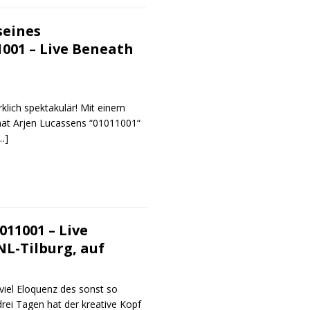
seines
001 – Live Beneath
lich spektakulär! Mit einem
hat Arjen Lucassens “01011001“
…]
011001 – Live
L-Tilburg, auf
viel Eloquenz des sonst so
ei Tagen hat der kreative Kopf