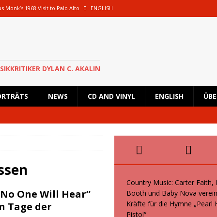
s Monk’s 1968 Visit to Palo Alto
ENGLISH
oth und Baby Nova vereinen ihre Kräfte für die Hymne „Pearl Handled Pistol“
 Rick Astley für eine besondere Show nach Deutschland zurück und wird in
SIKKRITIKER DYLAN C. AKALIN
en geplante Tour im Oktober 2026 ab
NEWS
ORTRÄTS
NEWS
CD AND VINYL
ENGLISH
ÜBE
s, Kid Creole and the Coconuts und Boogie Wonderstars machen den
wiegend italienische Fans machen den KunstRasen Bonn zu einem Platz der
ssen
Country Music: Carter Faith,
 No One Will Hear”
Booth und Baby Nova verein
Kräfte für die Hymne „Pearl
en Tage der
Pistol“