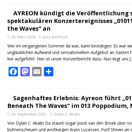
e
to
ai
le
b
d
l
n
AYREON kündigt die Veröffentlichung 
spektakulären Konzertereignisses „01011
o
o
the Waves“ an
o
n
26. März 2024
Jazz and Rock
k
Wer im vergangenen Sommer da war, kann bestätigen: Es war wirk
unglaublichen Aufwand und sensationellem Aufgebot an Gästen 
live aufgeführt. Hier ist unser Konzertbericht dazu. Nun liegt uns
[
F
M
E
T
ac
as
m
ei
e
to
ai
le
b
d
l
n
Sagenhaftes Erlebnis: Ayreon führt „01
Beneath The Waves“ im 013 Poppodium, N
o
o
24. September 2023
Dylan C. Akalin
o
n
Von Dylan C. Akalin Da staunt sogar Joost van den Broek über so
k
bühnenscheuen und wortkargen Arjen Lucassen. Fünf Shows an dr