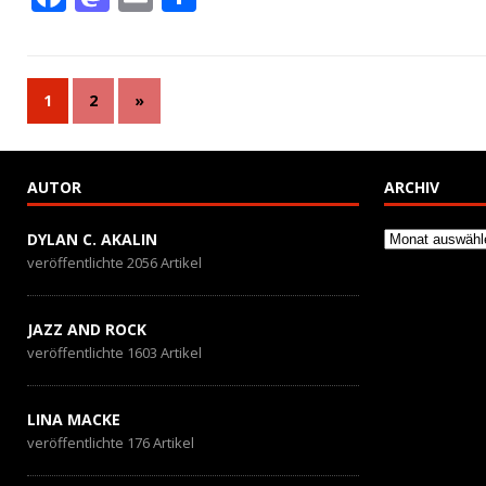
ac
as
m
ei
e
to
ai
le
b
d
l
n
1
2
»
o
o
o
n
AUTOR
ARCHIV
k
Archiv
DYLAN C. AKALIN
veröffentlichte 2056 Artikel
JAZZ AND ROCK
veröffentlichte 1603 Artikel
LINA MACKE
veröffentlichte 176 Artikel