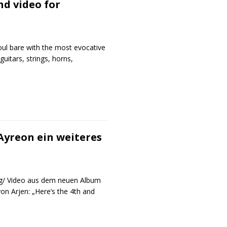
d video for
soul bare with the most evocative
guitars, strings, horns,
Ayreon ein weiteres
ong/ Video aus dem neuen Album
n Arjen: „Here’s the 4th and