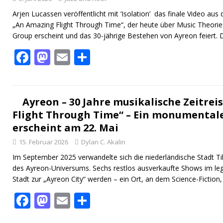
k
Arjen Lucassen veröffentlicht mit ‘Isolation’ das finale Video au
„An Amazing Flight Through Time“, der heute über Music Theorie
Group erscheint und das 30-jährige Bestehen von Ayreon feiert.
F
M
E
T
ac
as
m
ei
e
to
ai
le
b
d
l
n
Ayreon – 30 Jahre musikalische Zeitrei
Flight Through Time“ – Ein monumentale
o
o
erscheint am 22. Mai
o
n
15. Februar 2026
Dylan C. Akalin
k
Im September 2025 verwandelte sich die niederländische Stadt Ti
des Ayreon-Universums. Sechs restlos ausverkaufte Shows im le
Stadt zur „Ayreon City“ werden – ein Ort, an dem Science-Fiction
F
M
E
T
ac
as
m
ei