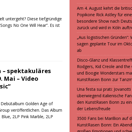
Am 4. August kehrt die britis
Popikone Rick Astley für ein
lt untergeht? Diese tiefgründige
besondere Show nach Deuts
Songs No One Will Hear”. Es ist
zurück und wird in Köln auft
„Aus logistischen Gründen“
sagen geplante Tour im Okt
ab
Disco-Glanz und Klassentreff
Rodgers, Kid Creole and the
n – spektakuläres
und Boogie Wonderstars ma
 Mai – Video
KunstRasen Bonn zur Tanzm
sic”
Una festa sui prati: Jovanott
überwiegend italienische F
den KunstRasen Bonn zu ein
es Debütalbum Golden Age of
der Lebensfreude
roup veröffentlichen. Das Album
t Blue, 2LP Pink Marble, 2LP
3500 Fans bei Marillion auf
KunstRasen Bonn: Ein Abend
großen Emotionen und sch