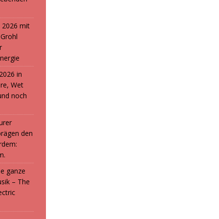
 2026 mit
 Grohl
r
nergie
2026 in
ure, Wet
und noch
urer
prägen den
rdem:
m.
die ganze
sik – The
ctric