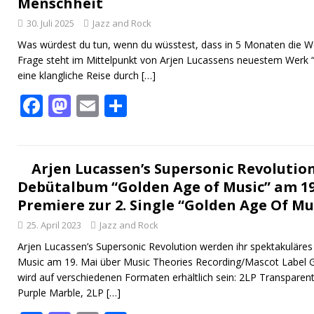
Menschheit
30. Juli 2025
Jazz and Rock
Was würdest du tun, wenn du wüsstest, dass in 5 Monaten die We
Frage steht im Mittelpunkt von Arjen Lucassens neuestem Werk “
eine klangliche Reise durch
[…]
F
M
E
T
ac
as
m
ei
e
to
ai
le
b
d
l
n
Arjen Lucassen’s Supersonic Revolutio
Debütalbum “Golden Age of Music” am 19.
o
o
Premiere zur 2. Single “Golden Age Of Mu
o
n
25. April 2023
Jazz and Rock
k
Arjen Lucassen’s Supersonic Revolution werden ihr spektakulär
Music am 19. Mai über Music Theories Recording/Mascot Label G
wird auf verschiedenen Formaten erhältlich sein: 2LP Transparen
Purple Marble, 2LP
[…]