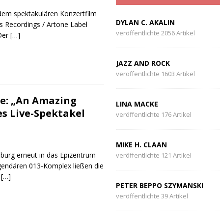
s dem spektakulären Konzertfilm
DYLAN C. AKALIN
s Recordings / Artone Label
veröffentlichte 2056 Artikel
 Der
[…]
JAZZ AND ROCK
veröffentlichte 1603 Artikel
se: „An Amazing
LINA MACKE
s Live-Spektakel
veröffentlichte 176 Artikel
MIKE H. CLAAN
lburg erneut in das Epizentrum
veröffentlichte 121 Artikel
gendären 013-Komplex ließen die
,
[…]
PETER BEPPO SZYMANSKI
veröffentlichte 39 Artikel