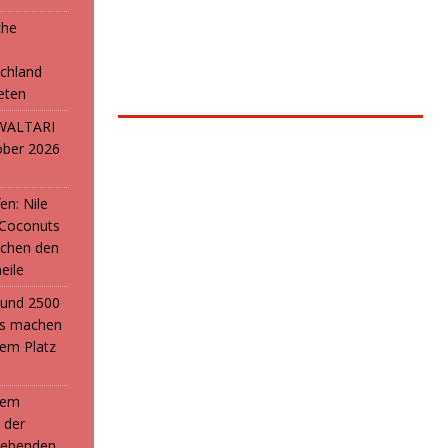
che
e
chland
reten
: WALTARI
ober 2026
en: Nile
 Coconuts
chen den
eile
i und 2500
ans machen
em Platz
 dem
 der
webenden