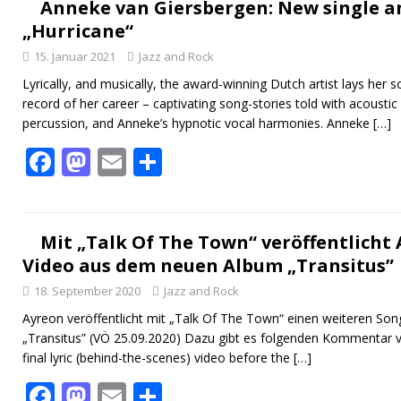
b
d
l
n
Anneke van Giersbergen: New single an
„Hurricane“
o
o
15. Januar 2021
Jazz and Rock
o
n
Lyrically, and musically, the award-winning Dutch artist lays her 
k
record of her career – captivating song-stories told with acoustic 
percussion, and Anneke’s hypnotic vocal harmonies. Anneke
[…]
F
M
E
T
ac
as
m
ei
e
to
ai
le
b
d
l
n
Mit „Talk Of The Town“ veröffentlicht 
Video aus dem neuen Album „Transitus”
o
o
18. September 2020
Jazz and Rock
o
n
Ayreon veröffentlicht mit „Talk Of The Town“ einen weiteren S
k
„Transitus” (VÖ 25.09.2020) Dazu gibt es folgenden Kommentar vo
final lyric (behind-the-scenes) video before the
[…]
F
M
E
T