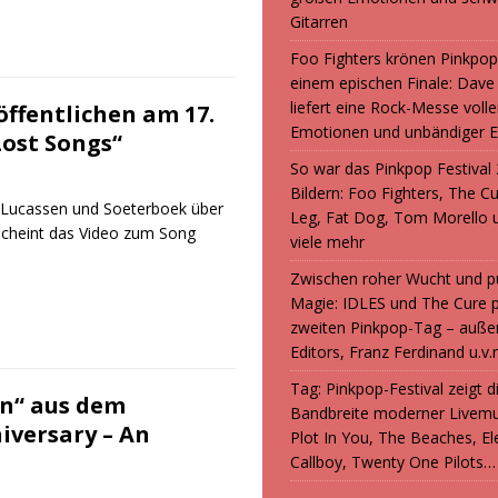
Gitarren
Foo Fighters krönen Pinkpop
einem epischen Finale: Dave
liefert eine Rock-Messe volle
öffentlichen am 17.
Emotionen und unbändiger E
ost Songs“
So war das Pinkpop Festival 
Bildern: Foo Fighters, The C
 Lucassen und Soeterboek über
Leg, Fat Dog, Tom Morello 
scheint das Video zum Song
viele mehr
Zwischen roher Wucht und p
Magie: IDLES und The Cure 
zweiten Pinkpop-Tag – auße
Editors, Franz Ferdinand u.v.
Tag: Pinkpop-Festival zeigt 
on“ aus dem
Bandbreite moderner Livemu
iversary – An
Plot In You, The Beaches, Ele
Callboy, Twenty One Pilots…