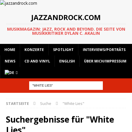
JAZZANDROCK.COM
MUSIKMAGAZIN: JAZZ, ROCK AND BEYOND. DIE SEITE VON
MUSIKKRITIKER DYLAN C. AKALIN
HOME
KONZERTE
SPOTLIGHT
INTERVIEWS/PORTRÄTS
NEWS
CD AND VINYL
ENGLISH
ÜBER MICH/IMPRESSUM
STARTSEITE
Suche
"White Lies"
Suchergebnisse für
"White
Lies"