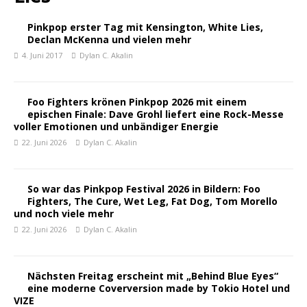
Pinkpop erster Tag mit Kensington, White Lies,
Declan McKenna und vielen mehr
4. Juni 2017
Dylan C. Akalin
Foo Fighters krönen Pinkpop 2026 mit einem
epischen Finale: Dave Grohl liefert eine Rock-Messe
voller Emotionen und unbändiger Energie
22. Juni 2026
Dylan C. Akalin
So war das Pinkpop Festival 2026 in Bildern: Foo
Fighters, The Cure, Wet Leg, Fat Dog, Tom Morello
und noch viele mehr
22. Juni 2026
Dylan C. Akalin
Nächsten Freitag erscheint mit „Behind Blue Eyes“
eine moderne Coverversion made by Tokio Hotel und
VIZE