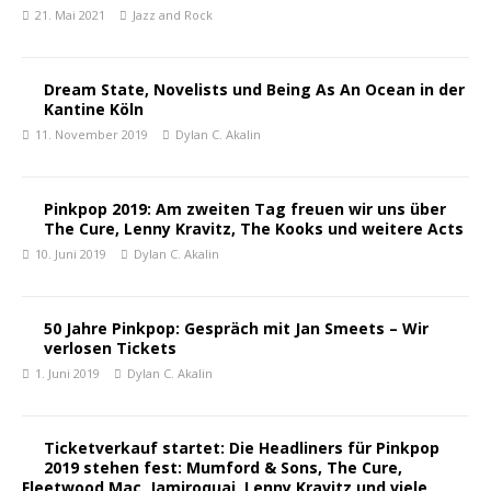
21. Mai 2021
Jazz and Rock
Dream State, Novelists und Being As An Ocean in der
Kantine Köln
11. November 2019
Dylan C. Akalin
Pinkpop 2019: Am zweiten Tag freuen wir uns über
The Cure, Lenny Kravitz, The Kooks und weitere Acts
10. Juni 2019
Dylan C. Akalin
50 Jahre Pinkpop: Gespräch mit Jan Smeets – Wir
verlosen Tickets
1. Juni 2019
Dylan C. Akalin
Ticketverkauf startet: Die Headliners für Pinkpop
2019 stehen fest: Mumford & Sons, The Cure,
Fleetwood Mac, Jamiroquai, Lenny Kravitz und viele